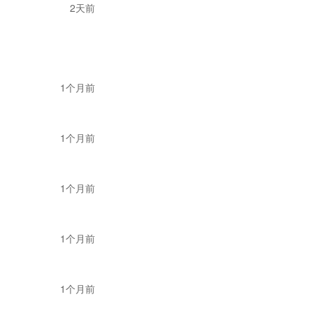
2天前
费、查验成本，严重
1个月前
$300，滞留两个月仅
1个月前
拒收情况尤为普遍，
物了。不管是货代还
1个月前
落地后美国海关的实
1个月前
儿童货，风险极高；
1个月前
d清关极有可能会导致