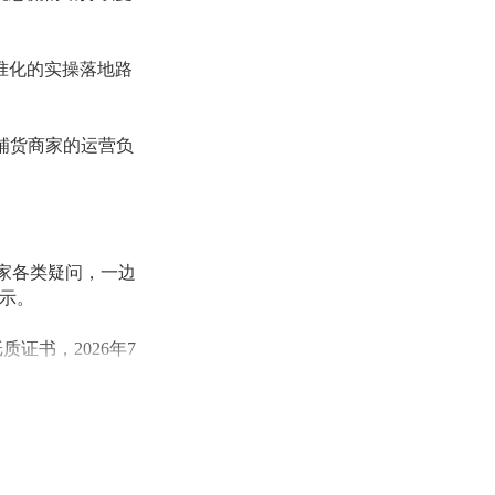
准化的实操落地路
U铺货商家的运营负
卖家各类疑问，一边
示。
质证书，2026年7
校验通过后才能清
书的产品才受约束。”
SC 官网精准判定品