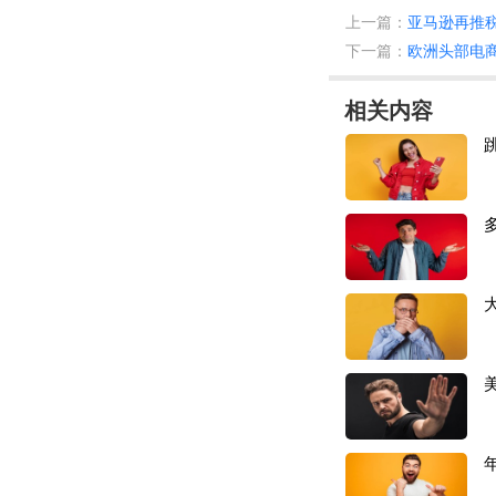
类；其中 12 岁
上一篇：
亚马逊再推
产品类别：
下一篇：
欧洲头部电
CPC认证适用产品
相关内容
儿童家具类：儿童
儿童电子产品类：
儿童服饰类：儿童
儿童玩具类：毛绒
婴童用品类：婴儿
GCC 认证适用产
家居类：床垫、地
服装类：成人服装
包装类：防儿童开
工具类：电动割草
电池
/电子类：锂
“儿童玩具/产品需
只需要提供材料，由货代
PC 证书标注的进