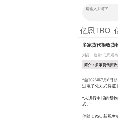
亿恩TRO
多家货代拒收货
刘霞
栏目:
亿恩观察
简介：多家货代拒收
“自2026年7月
过电子化方式将证书
“未进行申报的货
式。”
伴随
CPSC 新