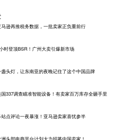
章
位，
ACE 系统自动校验失败，货物可能将直接被扣，产生滞港
亚马逊再推税务数据，一批卖家正负重前行
行政罚款。
CPSC扣留货物时长预计可达 45–60 天；滞港费单柜每日 $150–
1小时登顶BSR！广州大卖引爆新市场
金。
少货代发布通知暂缓承接儿童类货品，童装、儿童玩具两大品类
加剧。”多位卖家观察发现，近期很多货代都不收CPSC波及的货
一盏头灯，让东南亚的夜晚记住了这个中国品牌
为此承受不小压力。
收需
CPC 认证的儿童产品，因为现阶段业内均无法预判7月新政
美国337调查瞄准智能设备！有卖家百万库存全砸手里
更安全一些，但服饰类GCC接单量同样很少。但凡柜内夹带 CPC 
多站点评论一夜暴涨！亚马逊卖家喜忧参半
对稳妥。”
为
CPC证书的进口商必须与实际清关I0R完全一致，用货代Bon
欧洲头部电商平台计划大力招募中国卖家！