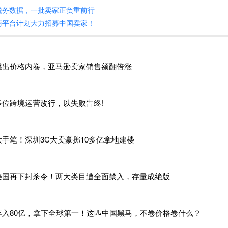
及以下儿童产品配套 CPC 证书，成人普通消费品则使用 GCC 证
税务数据，一批卖家正负重前行
商平台计划大力招募中国卖家！
类别（仅限设计、销售给 12 周岁及以下儿童使用的商品）
床、儿童桌椅、儿童衣柜等。
儿童智能玩具、儿童电子手表等。
跳出价格内卷，亚马逊卖家销售额翻倍涨
服装、鞋子、帽子、内衣、睡衣、围巾、手套等。
玩具、益智玩具、积木、遥控玩具、拼图、弹射玩具等。
奶瓶、安抚奶嘴、婴儿床、学步车、儿童餐具、婴儿推车、安全
多位跨境运营改行，以失败告终!
品类别（12 岁以上成人通用消费品，CPSC 官方管控品类）
毯、双层床、成人家具、干墙、金属烛芯等。
大手笔！深圳3C大卖豪掷10多亿拿地建楼
、鞋类、家纺、窗帘、乙烯基薄膜等。
启包装、油漆
/涂层、人造余烬材料、烟花等。
机、便携式气体容器、多用途打火机、泳池滑梯等。
美国再下封杀令！两大类目遭全面禁入，存量成绝版
电池、纽扣电池、便携式电源、充电器、非儿童电子设备等。
要卖家自己提供IOR和Bond，走自税单票单清渠道;如果是GCC类
年入80亿，拿下全球第一！这匹中国黑马，不卷价格卷什么？
进行eFiling电子备案。”货代小张表示，7 月 8 日 CPSC eFi
口商、CPSC 线上申报注册主体、实际清关 IOR 记录进口商，