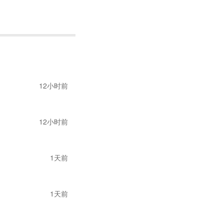
书。以下是部分需要的
12小时前
座等。
12小时前
1天前
1天前
产品(成人服装类)，
ling 正式落地后，C
三方主体名称、地址等