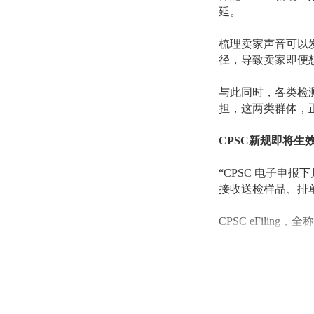
延。
梳理卖家声音可以
径，导致卖家即便
与此同时，各类检
担，这两类群体，
CPSC新规即将生
“CPSC 电子申
接收送检样品、排
CPSC eFili
月8日 以后必须
关。
“并非所有进口商品都
这位业内提醒道，卖家