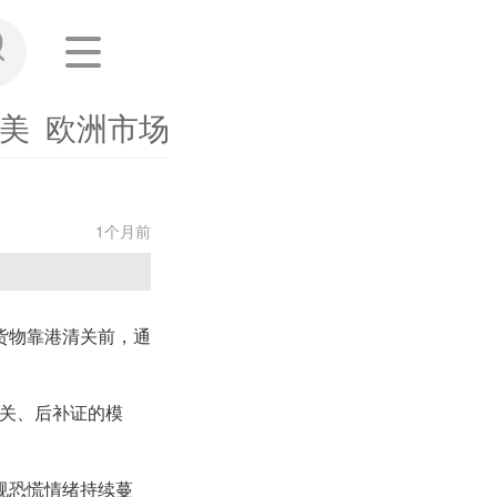
美
欧洲市场
东南亚
其他市场
海外
1个月前
在货物靠港清关前，通
通关、后补证的模
规恐慌情绪持续蔓