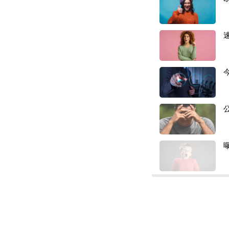
CPC进口商≠清关I
因此，很多货代同
“加之大量此前办理
严查。”小张补充表
据业内消息，即便
备
IOR 与 Bon
此次
CPSC 新
只能被动观望！新
和货代一样，众多
“不用怕，美国人虚
政落地前提前备好货
成熟应对方案，只