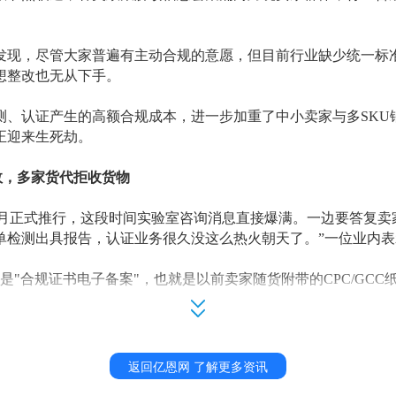
发现，尽管大家普遍有主动合规的意愿，但目前行业缺少统一标
想整改也无从下手。
测、认证产生的高额合规成本，进一步加重了中小卖家与多
SK
正迎来生死劫。
效，多家货代拒收货物
报下月正式推行，这段时间实验室咨询消息直接爆满。一边要答复
单检测出具报告，认证业务很久没这么热火朝天了。”一位业内表
ng，全称是"合规证书电子备案"，也就是以前卖家随货附带的CPC/GCC纸
变成结构化电子数据，通过美国海关ACE系统提前提交，系统自动
需完成 eFiling 电子申报，仅需要出具 CPC 或 GCC 合规证
返回亿恩网 了解更多资讯
可对照官方发布的约 600 项 HS 编码初步自查，也能登录 CP