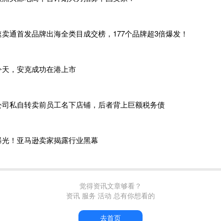
OR，7月8日后ACE系统会直接拦截扣货。
行都不愿意冒这个风险，而是处于观望状态，想等到新规正式落
速卖通首发品牌出海全类目成交榜，177个品牌超3倍爆发！
的空壳 Bond 近期集中失效，种种迹象预示，新规落地后美国
示，现阶段直接拒收 CPSC 监管品类，是货代规避风险最稳妥
今天，安克成功在港上市
部分货代仍正常收货，针对儿童产品等高风险品类也大幅抬高准
d 资质，且不再承接双清包税渠道。
公司私自转卖前员工名下店铺，后者背上巨额税务债
政对传统双清包税模式可以说是冲击巨大。
曝光！亚马逊卖家揭露行业黑幕
政风险压身，大批卖家疑问扎堆
卖家同样处于观望状态。
张声势，没有执行力的。”一位卖家认为，现阶段无需过度焦虑，只需
觉得资讯文章够看？
资讯 服务 活动 总有你想看的
物。7 月 8 日后海关查验力度、IOR 主体核查标准均存在不
能走一步看一步。
去首页