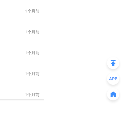
1个月前
地后，再做安排。
海关或将开启大范围
1个月前
的方式了。
入门槛：要求卖家自
1个月前
1个月前
1个月前
在 7 月 8 日新
确定性，目前行业暂无