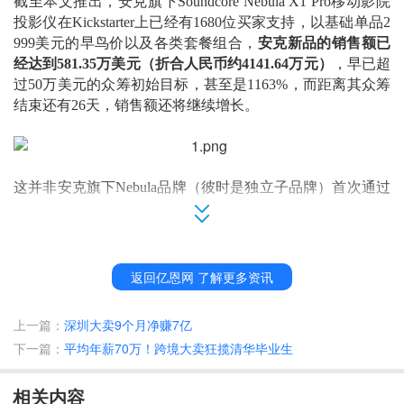
截至本文推出，
安克旗下
Soundcore Nebula X1 Pro移动影院
投影仪在Kickstarter上
已经有
1680位买家支持，以基础单品2
999美元的早鸟价以及各类套餐组合，
安克新品的销售额已
经达到
581.35万美元（折合人民币约4141.64万元）
，早已超
过
50万美元的众筹初始目标，甚至是1163%，而距离其众筹
结束还有26天，销售额还将继续增长。
这并非安克旗下
Nebula品牌（彼时是独立子品牌）首次通过
众筹平台在市场进行试水反应。
2017年，Nebula Capsule在Indiegogo上线，凭借“
全球首款搭
载
Android TV™系统的口袋影院
”的创新点，拿到了4227名
返回亿恩网 了解更多资讯
买家的支持，首次销售便做到126.56万美元销售额的成绩，
成为
当时全球众筹金额最高的家庭娱乐类硬件产品之一
。
上一篇：
深圳大卖9个月净赚7亿
下一篇：
平均年薪70万！跨境大卖狂揽清华毕业生
2018年，Nebula Capsule ll上线
Kickstarter
，通过画质、音
质、续航时间、外观大小等亮点，该产品很快就得到消费者
相关内容
的积极反响，最终获得
4018名买家，销售额达到167.76万美