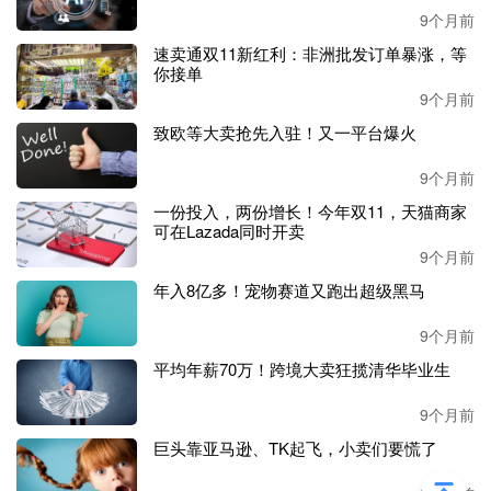
9个月前
今年
8
月下旬，安克创新
作
出一个重要决定
，
将
Nebula投影
速卖通双11新红利：非洲批发订单暴涨，等
产品线并入Soundcore品牌，推出联合产品线
，
Soundcore Ne
你接单
bula X1 Pro移动影院投影仪正是这一战略的首个成果。
9个月前
可以从产品说明中看到，该产品完美融合了两大品牌的优
致欧等大卖抢先入驻！又一平台爆火
势，
画质方面，
X1 Pro兼具3500 ANSI流明的高亮度、Dolby
9个月前
Vision HDR及Rec.2020级广色域，可投射出最大300英寸的
细腻大屏
；
音频方面，它内置约
400W总功率的全景声系
一份投入，两份增长！今年双11，天猫商家
统，可通过自动音场校准为用户带来沉浸式的立体声场
可在Lazada同时开卖
。
9个月前
此外，
销售方案也是亮点之一。
年入8亿多！宠物赛道又跑出超级黑马
Soundcore Nebula X1 Pro
的单品早鸟价为
2999美元，同时还
9个月前
有3478美元、3698美元的套餐捆绑产品，比如不同尺寸的
带
平均年薪70万！跨境大卖狂揽清华毕业生
气泵的充气屏幕。这种精准的定价和捆绑策略，满足了不同
层次消费者的需求，进一步推动了众筹成绩的飙升。
9个月前
巨头靠亚马逊、TK起飞，小卖们要慌了
如
3478美元的组合共拿下了155份订单；而
3698美元的套餐
更是受欢迎，获得了1036份订单，占总订单量的62%
。