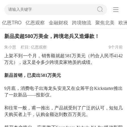
亿恩TRO
亿恩观察
金融财税
跨境物流
聚焦北美
欧
新品卖超580万美金，跨境老兵又造爆款！
朱小慧
栏目:
亿恩观察
9个月前
上架
不到一个月
，
销售额就超581
万美元（约合人民币
4142
万元）
，
这又是令多少跨境卖家艳羡的成绩。
新品首销，已卖出
581万美元
9月底，消费电子出海龙头安克又在众筹平台
Kickstarter
推出
了一款新品
——投影仪。
和往常一般，甫一推出，产品就受到了广泛的认可，短短几
天购买者上千，认购金额达到数百万美元。