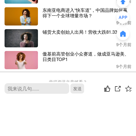
9个月前
东南亚电商进入“快车道”，中国品牌如何赢
投影仪产品虽然稍显小众，但竞争并不小，而安克却能
再次
得下一个全球增量市场？
打造出一款引起全球消费者追捧的爆款产品。
9个月前
铺货大卖创始人出局！营收大跌81.33%
爆款制造机
“横行”海外
9个月前
全球投影仪市场正处于加速增长的黄金周期。行业研究数据
显示
，
2023年
起，该市场规模
傲基前高管创业小众赛道，做成亚马逊美、
预计以
11.5%的年复合增长率
日类目TOP1
持续扩张，至2030年攀升至320亿美元。
安克不会忽略这块
9个月前
“肥肉”，但也不会试图“一口气吃成个胖子”。
从
2016年Nebula品牌成立开始，到2017年试水并引爆市场，
觉得资讯文章够看？
资讯 服务 活动 总有你想看的
发送
到如今再次获得市场的热烈反响，期间近10年的时间，安克
这一子品牌一直低调且稳扎稳打。
去首页
比起
Anker、Soundcore等品牌，Nebula一直显得比较“平
最新评论
凡”，但单拎出来在市面上，亦“能打”。
Nebula品牌的营收和增长情况，
一直
整合在安克的
“
智能影