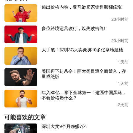
元，是其初始目标的3335%。
跳出价格内卷，亚马逊卖家销售额翻倍涨
一年后（
2019年），Nebula在
Kickstarter
上线
Cosmos Max，
20小时前
号称是“
全球首款搭载
3D音效的4K家庭影院
”，
最终有
1799
多位跨境运营改行，以失败告终!
名买家，卖出了158.98万美元，达到初始目标的3179%。
20小时前
与此同时，该款产品还在
Indiegogo上线，获得了1917名买家
大手笔！深圳3C大卖豪掷10多亿拿地建楼
的支持，销售额达到169.96万美元。
1天前
2022年，Nebula在
Kickstarter
推出
Cosmos Laser 4K系列，以
美国再下封杀令！两大类目遭全面禁入，存
投影清晰度、帧率等产品优势最终获得了2293名买家的支
量成绝版
持，销售金额达到328.98万美元，是初始目标的6579%。
1天前
年入80亿，拿下全球第一！这匹中国黑马，
此后再次发起投影仪产品的众筹，就是三年后，即本次的
So
不卷价格卷什么？
undcore Nebula X1 Pro
。
2天前
值得注意的是，本次的新品
并非普通的产品，而是
安克旗下
可能喜欢的文章
音频品牌
Soundcore与投影设备Nebula两大技术力量的首款
深圳大卖9个月净赚7亿
融合产品
。