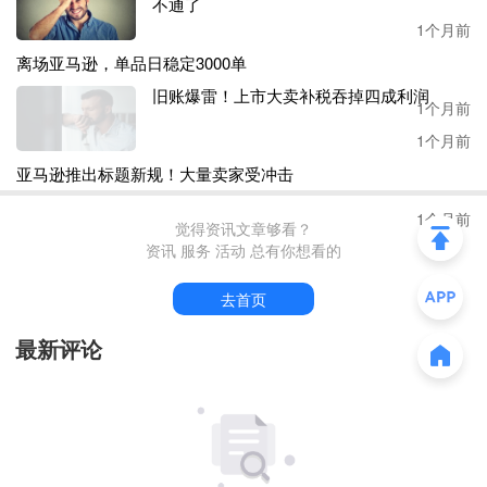
不通了
中一款儿童棒球服单SKU单店单月销量达七八百单，单品可
1个月前
装满整柜出海。
离场亚马逊，单品日稳定3000单
与此同时，团队在品牌营销布局上也没少下功夫。线上，团
旧账爆雷！上市大卖补税吞掉四成利润
1个月前
队同步运营
Shopee Live和Shopee Video，早期单日单店直播
1个月前
成交量就高达140单；线下，成宝奇和团队成员还积极赞助
菲律宾中小学篮球赛、泰国商超快闪店、新加坡线下专柜
亚马逊推出标题新规！大量卖家受冲击
等，扩大品牌曝光。
1个月前
觉得资讯文章够看？
三、依托本地化履约布局，实现高速增长
资讯 服务 活动 总有你想看的
随着行业进入深度发展阶段，物流履约、供应链效率和本地
去首页
化能力正成为决定长期发展的关键因素。过去十年间，
Shop
最新评论
ee也持续投入物流网络、海外仓体系及本地化服务建设，为
卖家长期经营提供基础支撑。
从创业之初，成宝奇及合伙人就深知本地化履约对于东南亚
市场的重要程度。他们认为仓储和履约体验是平台和品牌发
展起来的关键点，
“站在消费者的角度，每个人都希望今天