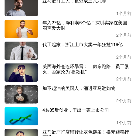
亚马逊打工人，被分成三六九等
店铺平稳起步后，前期市场调研的预判基本与实际经营情况
1个月前
相符。但是随着
Shopee平台影响力持续扩大，越来越多卖家
年入27亿，净利润6个亿！深圳卖家在美国
和品牌进入市场，消费者需求也日益多元化，对运营能力和
闷声发大财
品牌建设提出了新的要求。
2个月前
2023年底至2024年，同类竞品和童装卖家开始大量进入市
代工起家，浙江上市大卖一年狂揽116亿
场，童装的发展进入了一个相对瓶颈期。团队意识到童装类
2个月前
目需要进一步拓展，同时他们也发现了一些新的市场变化：
其他品牌的同类服饰定价远高于市面上的同款白牌货，却依
美西海外仓连环暴雷：二房东跑路、员工纵
火、卖家沦为“提款机”
然热销。
2个月前
基于此发现，成宝奇及其团队意识到，东南亚消费者的消费
加不起油的美国人，涌进亚马逊购物
能力和需求在升级，他们愿意为品质、为品牌附加值买单，
而不仅仅是追求低价。
2个月前
4名85后创业，干出一家上市公司
因此，团队决定跳出白牌竞争，主动转向品牌化。注册自有
品牌
Magic KIDS，从产品设计、吊牌到外包装全部自主定
1个月前
制，从根源上杜绝产品同质化。针对东南亚地域特点，团队
亚马逊严打店铺转让灰色链条！换壳避税行
开发出冰丝凉感内裤、速干袜子、防晒儿童外套等单品，其