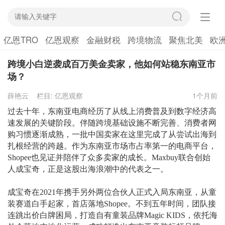
亿恩TRO
亿恩观察
金融财税
跨境物流
聚焦北美
欧
跨境小白逆袭成百万美金卖家，他如何站稳东南亚市
场？
薛艳云
栏目:
亿恩观察
1个月前
过去十年，东南亚电商经历了从线上消费普及到数字经济高
速发展的关键阶段。伴随跨境基础设施不断完善、消费者网
购习惯逐渐成熟，一批中国卖家在这里完成了从尝试出海到
扎根经营的跨越。作为东南亚市场市占率第一的电商平台，
Shopee也见证并陪伴了众多卖家的成长。Maxbuy联合创始
人成宝奇，正是这股出海浪潮中的代表之一。
成宝奇在
2021年携手另外两位合伙人正式入局东南亚，从童
装赛道白手起家，首店落地Shopee。不到五年时间，团队接
连跳出价白牌困局，打造自有童装品牌Magic KIDS，依托海