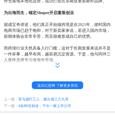
外仓落地本地化运营，成功打造出东南亚童装标杆品牌。
为出海而生，锚定
Shopee开启童装创业
据成宝奇讲述，他们真正开始做跨境是在
2021年，彼时国内
电商市场已趋于饱和，对于新卖家来说，若进入国内市场，
前期体验会非常辛苦，而且很难形成自己的优势。
而跨境行业天然具备入行门槛，这对于长期发展来说并不是
一件坏事，越早布局，越容易沉淀资源。于是，他与同伴三
人最终选择专注做海外市场。
在市场选择上，团队做了很多数据分析，包括人口基数、人
口增长等，得出的结论是：东南亚人口基数庞大、人口持续
增长，区域电商在整体零售中占比不足
10%，每年线上化增
返回亿恩网 了解更多资讯
速接近20%，处在高速增量发展期。
上一篇：
亚马逊打工人，被分成三六九等
在平台选择上，团队前期逐一调研了多家跨境平台，对比市
下一篇：
4名85后创业，干出一家上市公司
场体量、运营成本与发展潜力，最终将
Shopee作为创业起
点。