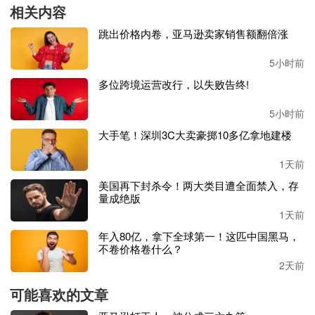
相关内容
成宝奇团队一致认为，既然要做，肯定优先选择当地最大的
跳出价格内卷，亚马逊卖家销售额翻倍涨
电商平台。根据他们的调研数据，当时
Shopee在东南亚所占
市场份额达到50%-60%，具备渗透率高、用户认可度强等特
5小时前
点。且Shopee的生态规则完美契合团队备货创业的规划：东
多位跨境运营改行，以失败告终!
南亚跨境备货周期短、物流时效快，平台整体广告投放成本
更低，初创阶段哪怕试水失利，资金亏损也在可承受范围之
5小时前
内，对初次出海的创业者格外友好。
大手笔！深圳3C大卖豪掷10多亿拿地建楼
接下来是选类目。团队在研究了家具、
3C、电器、服装等
1天前
品类后，将目光锁定在了童装赛道，选择这一赛道的核心原
美国再下封杀令！两大类目遭全面禁入，存
因是：童装的准入门槛更低。叠加当地常年居高不下的出生
量成绝版
率，童装刚需属性突出；同时童装属于服饰非标品类，不会
1天前
过度依赖价格竞争和销量积累。
年入80亿，拿下全球第一！这匹中国黑马，
不卷价格卷什么？
2021年12月，Maxbuy第一家Shopee童装店铺正式上线。就
2天前
这样团队在Shopee平台的助力下开启了出海征程。
可能喜欢的文章
抓住东南亚消费升级红利，逆势走品牌化