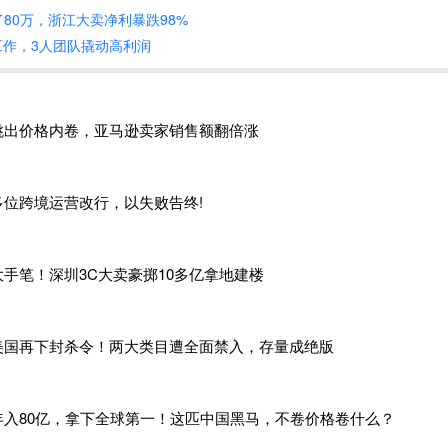
同的卖家面临着各自的合规难题。
80万，浙江大卖净利暴跌98%
%工作，3人团队撬动高利润
的林总，主营
3C数码配件，旗下店铺聚焦键盘、鼠标等电脑外设
美、东南亚40多个国家和地区，巅峰时期年销售额破亿，是行业
事项调查通知，林总坦言早有心理准备，却仍被核查的严格程度
跨境大卖普遍存在的合规漏洞。
跳出价格内卷，亚马逊卖家销售额翻倍涨
家一样，林总此前长期采用“私户收款+账外经营”的模式，为了规
转入法人、财务人员及亲属的私人账户，这部分收入从未纳入对
多位跨境运营改行，以失败告终!
类跨境交易复杂，海外回款流程繁琐，私户收款隐蔽性强，加上同
大手笔！深圳3C大卖豪掷10多亿拿地建楼
示，直到2026年初，深圳一家同行因隐匿1.2亿元销售收入被追
关负责人还被移送公安机关，才让他意识到风险的严重性，开始逐
未能彻底整改。
美国再下封杀令！两大类目遭全面禁入，存量成绝版
税务部门要求林总提交
2025年下半年平台后台销售记录、跨境
项材料，通过数据比对发现，其平台实际销售额超6000万元，而
年入80亿，拿下全球第一！这匹中国黑马，不卷价格卷什么？
万元，均为私户收款形成的隐匿收入。