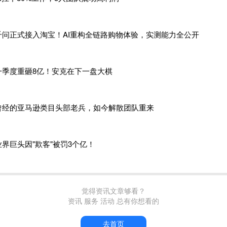
捅破，她陷入了两难：如果如实提供刷单证据，等于自证违规，
据，
80万就要全额计税，加上滞纳金和罚款，保守估计要多交四
千问正式接入淘宝！AI重构全链路购物体验，实测能力全公开
税务机关提交刷单说明，同时委托律师评估平台封店的连带风险
以前觉得刷单是行业惯例，现在才明白，在数据全透明的时代，
一季度重砸8亿！安克在下一盘大棋
家居百货类目，经营一家年销约
300万元的亚马逊店铺。他的情
曾经的亚马逊类目头部老兵，如今解散团队重来
公司注册、对公收款、正常申报，账面上挑不出毛病。但他依然
业界巨头因"欺客"被罚3个亿！
数据比对中发现，他的公司银行流水与申报收入存在约
45万元的
yPal和第三方收款工具提现的一笔跨境货款。
钱是客户通过
PayPal直接付款的退货退款，平台后台显示已退
到账金额与退款金额不一致，多出来的部分被他当作"汇差"放在
觉得资讯文章够看？
资讯 服务 活动 总有你想看的
额不大，但性质明确——属于未申报收入。
去首页
时第一反应是哭笑不得，自己明明是最规矩的那批卖家，却因为