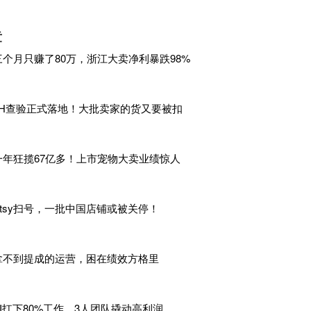
私户收款对应的销售台账、物流记录留存不完整，无法完整佐证
目前，林总已委托专业财税机构全面自查，主动补报隐匿收入，
章
滞纳金超
400万元。
三个月只赚了80万，浙江大卖净利暴跌98%
差点毁于一时侥幸，”林总感慨，此次调查让他彻底认清，金税四
遁形，未来将彻底摒弃私户收款模式，规范资金流向和财务核算
9H查验正式落地！大批卖家的货又要被扣
卖家小陈，情况则完全不同。
个
20人的小团队，主营女装独立站和SHEIN供应链供货，2025年
一年狂揽67亿多！上市宠物大卖业绩惊人
在于私户收款，而在于刷单。
名和获取平台流量扶持，她在
2025年下半年安排了大约80万元
Etsy扫号，一批中国店铺或被关停！
通道，平台也如实向税务机关报送了数据。但她在申报时，把这8
拿不到提成的运营，困在绩效方格里
意识到问题的严重性
——税务机关要求她提供刷单的完整佐证材
流记录等。小陈坦言，刷单在服装行业几乎是公开的秘密，但大
务不知情"。
AI扛下80%工作，3人团队撬动高利润