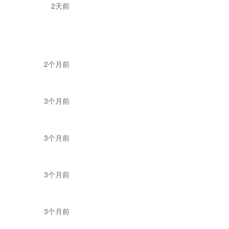
2天前
交易真实性，给核查
初步测算需补缴增值
期下，跨境大卖的任
2个月前
，守住合规底线。
3个月前
全年销售额约1200万
3个月前
的刷单支出，这些交易
0万当成"非真实销
3个月前
料，包括刷单合同、
家心照不宣的默契
3个月前