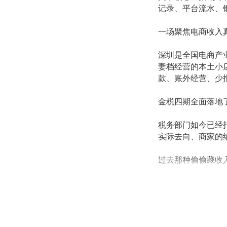
记录、平台流水、
一场聚焦电商收入
深圳是全国电商产
妻档经营的本土小
款、账外经营、少
金税四期全面落地
税务部门如今已经
实际去向、商家的
过去那种偷偷藏收
个明确的信号：电
对每一位卖家来说
二、
卖家
亲述
：
9