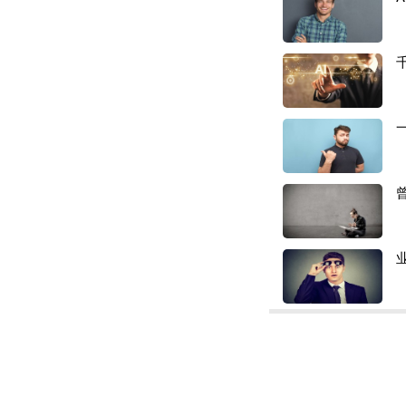
如今这层窗户纸被
店；如果拿不出证
她最终决定主动向
多卖家共鸣的话：
许不等于安全。
卖家刘伟，做的是
一直在合规经营，
查"通知。
原因是税务系统在
好对应着他通过Pa
刘伟解释说，这笔
率和手续费原因，
入账也没申报。金
刘伟说他收到通知