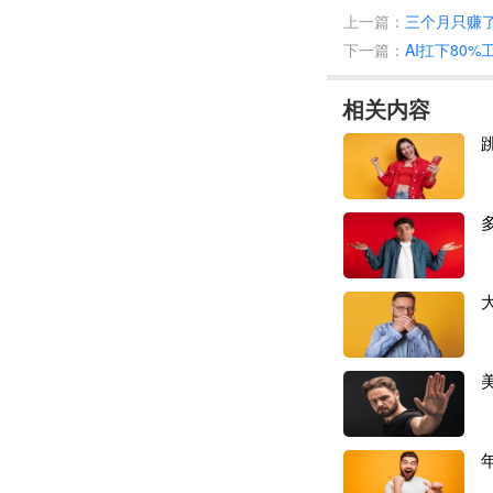
在这场风暴中，不
上一篇：
三个月只赚了
下一篇：
AI扛下80
在跨境电商圈十年
卖通等平台销往欧
相关内容
家。此次收到风险
历，也折射出3C
和很多
3C跨境卖
户将部分货款直接
税申报。
“过去觉得3C品
心存侥幸。”林总表
18.56万元，相
部分历史遗留问题
此次税务核查中，
个人银行流水等十余
元，差额近3000