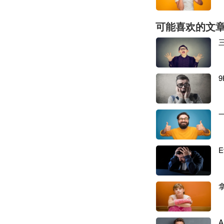
更棘手的是，部分
工作增加了难度。
可能喜欢的文
税、企业所得税及
“十年辛苦经营，
何灰色操作都无所
做服装类目的跨境
她在坂田运营着一
元。小陈的问题不
为了在独立站冲排
全部走了平台正规
售"做了剔除。
通知到来后，她才
物流底单、资金回
是"平台不深究、税