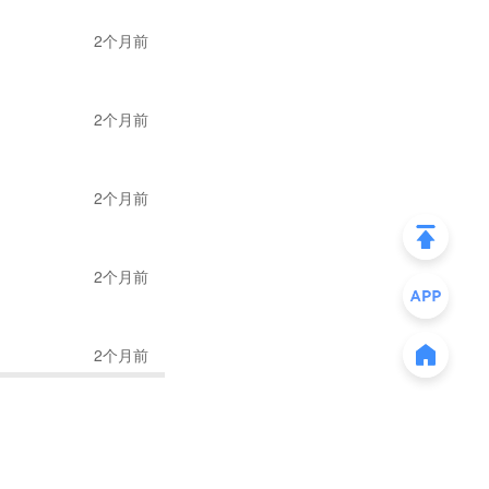
平台可能同步处罚封
2个月前
五十万。
。小陈说了一句让很
2个月前
惯例不等于合法，默
2个月前
况最特殊——他其实
收到了"风险事项调
2个月前
差异，而这45万元恰
2个月前
款，但实际资金因为汇
了个人账户里，既没
一笔
45万的汇差被卷