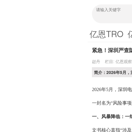
亿恩TRO
紧急！深圳严查
赵丹
栏目:
亿恩观察
简介：2026年5月
2026年5月，深
一封名为
“风险事
一、
风暴降临：一
文书核心直指
“涉