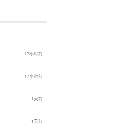
，通过亚马逊、速
内小有名气的老牌卖
超出预期，而他的经
避税负，要求海外客
17小时前
公账簿，也未进行纳
17小时前
行大多这么操作，就
缴税费加罚款合计28
步规范账务，但仍有
1天前
收款提现明细、对公及
1天前
申报收入仅3200万