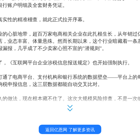
银行账户明细及全套财务凭证。
真实性的精准稽查，就此正式拉开序幕。
业的心脏地带，超百万家电商相关企业在此扎根生长，从年销过
店，业态丰富、体量悬殊。然而长期以来，这个行业暗藏着一条
报漏报，几乎成了不少卖家心照不宣的
"潜规则"。
了，《互联网平台企业涉税信息报送规定》也开始强制执行。
打通了电商平台、支付机构和银行系统的数据壁垒
——平台上的
纳税申报信息，这三层数据都能自动交叉比对。
入的做法，现在根本藏不住了。这次大规模风险排查，不是一次
商行业正在从
“野蛮生长”走向“合规经营”。
，这不是选择题，而是一场必须面对的财税大考。
9%合规也救不了那1%的漏洞
返回亿恩网 了解更多资讯