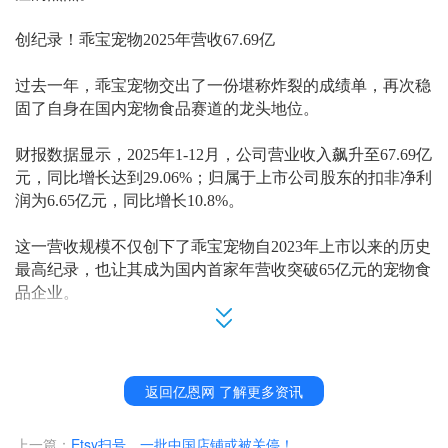
创纪录！乖宝宠物2025年营收67.69亿
过去一年，乖宝宠物交出了一份堪称炸裂的成绩单，再次稳
固了自身在国内宠物食品赛道的龙头地位。
财报数据显示，
2025年1-12月，公司营业收入飙升至67.69亿
元，同比增长达到29.06%；归属于上市公司股东的扣非净利
润为6.65亿元，同比增长10.8%。
这一营收规模不仅创下了乖宝宠物自
2023年上市以来的历史
最高纪录，也让其成为国内首家年营收突破65亿元的宠物食
品企业。
对比往年同期数据不难发现，乖宝宠物
2025年的增长态势依
旧稳健。2024年公司营收为52.45亿元，2025年在此基础上
新增超15亿元，增速较2024年的25.3%也进一步提升，展现
返回亿恩网 了解更多资讯
出强劲的扩张能力，同时说明在消费疲软的大环境下，消费
者对高品质宠物食品的购买意愿依然强烈。
上一篇：
Etsy扫号，一批中国店铺或被关停！