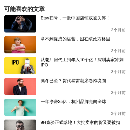
级、新旧动能转换过程中的阶段性阵痛，加之海外代工业务
可能喜欢的文章
高基数、汇率波动、原材料价格上涨等多重因素影响。其还
Etsy扫号，一批中国店铺或被关停！
表示公司自有品牌正快速发展，同时对全年业绩增长与长期
发展趋势依旧保持坚定信心。
3个月前
拿不到提成的运营，困在绩效方格里
加码投入，自有品牌持续领跑
3个月前
虽说乖宝宠物业绩短期承压，但自有品牌业务作为核心增长
引擎，依旧保持着高速增长态势。
从老厂房代工到年入10个亿！深圳卖家冲刺
IPO
3个月前
财报数据显示，
2025年全年，公司自有品牌业务实现营业收
入49.65亿元，同比增长40.06%，在总营收中所占比重提高
凛冬已至？货代暴雷潮席卷跨境圈
至73%，相较于2024年的65%，占比进一步提升。与此同
时，2025年，公司OEM/ODM业务实现营收17.76亿元，同比
3个月前
增长6.03%，不过这一业务在公司整体营收中的占比较往年
一年净赚25亿，杭州品牌走向全球
进一步回落，与自有品牌的高速增长形成鲜明对比。
3个月前
这意味着，乖宝宠物彻底扭转了过去依赖海外代工的业务结
9H查验正式落地！大批卖家的货又要被扣
构，从曾经的
“代工贴牌为主、自有品牌为辅”转变为“自有