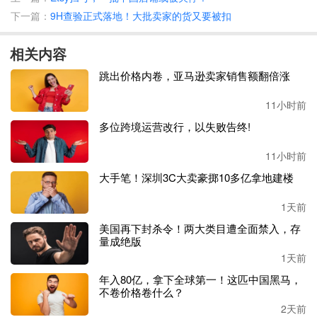
下一篇：
9H查验正式落地！大批卖家的货又要被扣
从季度表现来看，
2025年四个季度营收分别为14.80亿元、1
7.41亿元、15.16亿元、20.32亿元，第三季度营收稍降，其
相关内容
他季度都呈稳步增长态势；其中第四季度营收突破20亿元，
成为全年业绩增长的主要推动力。
跳出价格内卷，亚马逊卖家销售额翻倍涨
然而，进入
2026年后，公司业绩却出现了明显波动。最新财
11小时前
报数据显示，2026年第一季度，公司营收16.44亿元，同比
多位跨境运营改行，以失败告终!
虽保持11.08%的增长，但增速较2025年同期的32.7%明显放
缓。
11小时前
大手笔！深圳3C大卖豪掷10多亿拿地建楼
更值得关注的是，公司盈利数据大幅下降，一季度归母净利
润同比下滑
39.50%，降至1.24亿元，对比2025年第一季度的
1天前
归母净利润（约2.05亿元），今年直接缩水了约8000万元。
美国再下封杀令！两大类目遭全面禁入，存
另外，其扣非净利润也下滑37.5%，第一季度经营活动产生
量成绝版
的现金流量净额也同比暴跌65.08%，只有5943.51万元。
1天前
年入80亿，拿下全球第一！这匹中国黑马，
对于今年一季度的业绩波动，乖宝宠物董事长秦华在致股东
不卷价格卷什么？
信中作出回应：公司整体发展稳健向好，营收的放缓和利润
2天前
的下滑并非经营出现根本性问题，而是主动推进品牌结构升