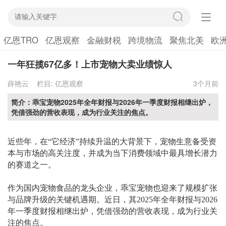
亿恩TRO
亿恩观察
金融财税
跨境物流
聚焦北美
欧
一年狂揽67亿多！上市宠物大卖业绩惊人
薛艳云
栏目:
亿恩观察
3个月前
简介：乖宝宠物2025年全年财报与2026年一季度财报相继出炉，
凭借强劲的营收表现，成为行业关注的焦点。
近些年，在
“它经济”持续升温的大背景下，宠物生意备受资
本与市场的高关注度，并成为当下消费领域中最具增长潜力
的赛道之一。
作为国内宠物食品的龙头企业，乖宝宠物也迎来了规模扩张
与品牌升级的关键机遇期。近日，其
2025年全年财报与2026
年一季度财报相继出炉，凭借强劲的营收表现，成为行业关
注的焦点。