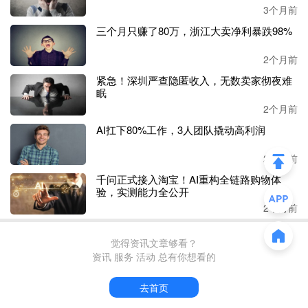
品牌主导、代工业务为补充”的全新格局。
3个月前
三个月只赚了80万，浙江大卖净利暴跌98%
从品牌矩阵来看，乖宝宠物旗下多品牌正协同发力。其中，
麦富迪作为公司旗下最成熟的核心品牌，凭借全品类布局与
2个月前
高性价比优势，
2025年同口径增长超过40%；主打低温烘焙
紧急！深圳严查隐匿收入，无数卖家彻夜难
粮、冻干粮等品类的高端品牌弗列加特表现相当亮眼，去年
眠
全年营收增长超过80%，成为拉动公司产品结构升级的核心
2个月前
动力；麦富迪高端子品牌霸弗增长也很突出，达到60%以
AI扛下80%工作，3人团队撬动高利润
上。
2个月前
报告指出，乖宝宠物自有品牌的高速增长，离不开公司在研
千问正式接入淘宝！AI重构全链路购物体
发、营销与渠道上的持续加码。
验，实测能力全公开
2个月前
去年，公司销售费用达
15.27亿元，同比增长44.79%，主要
用于社交媒体投放、宠物展会赞助及品牌推广；通过第三方
电商平台的营收超过27亿元，占总营收的40.62%；另外，去
觉得资讯文章够看？
资讯 服务 活动 总有你想看的
年其研发费用支出9234万元，占总营收的1.36%，增长8.0
4%。
去首页
致股东信中还提到，当前乖宝宠物正处于
“结构升级”的阶段