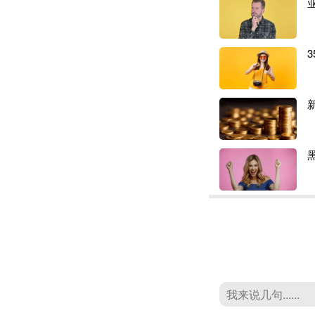
“在TikTok S
用户展示3D打印
以完成购买，种草
对于见证过国内内
国内B端客户供应的
家电出海品牌Soli
创业至今
13年，
打。三次关键抉择
第一次是
2012
金。但短短几年后
重心转向海外。背
最新评论