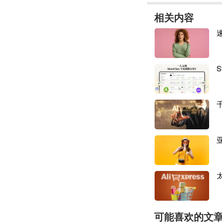
现在，最后的校准
相关内容
聊他们为何而战，
01
S
寻找
“爆点”：走
创想三维的出海之
地嗅到商机，联合
从最初走线下经销
量。然而，如何被
道者”征途中的核
可能喜欢的文