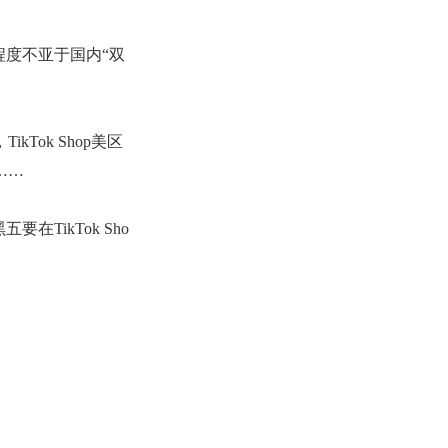
程度不亚于国内“双
，
TikTok Shop美区
……
TikTok Sho
，成千上万的跨境
默耕耘。对他们而
收获的不仅是订单，