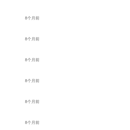
、高客单价的产品而
8个月前
货架电商冷冰冰的参
YouTube等长
8个月前
多的史可接过创想三
8个月前
是个“小学生”，但
8个月前
8个月前
用户；另一方面，通
的认知壁垒，拉近品
8个月前