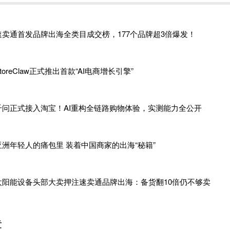
已完成，众多商家已准备好迎接属于自己的
“爆点”时刻。我们也
以及如何找到真正的出海“爆点”。
速卖通首发品牌出海全类目成交榜，177个品牌超3倍爆发！
toreClaw正式推出首款“AI电商增长引擎”
出旧城池，去向世界发声！
千问正式接入淘宝！AI重构全链路购物体验，实测能力全公开
路始于
2014年。那时，全球消费级3D打印机市场刚刚兴起，四位
创立了“创想三维”，由此开启一个典型的深圳消费电子产业带上
亚洲年轻人的痛包里 装着中国商家的出海“秘籍”
渠道，到后来通过货架电商平台销往海外，
11年来，创想三维一
更多用户看到、如何完成从有产品销量到有品牌声量的质变，仍是
太阳能设备头部大卖押注速卖通品牌出海：备货翻10倍仍不够卖
心问题。
章