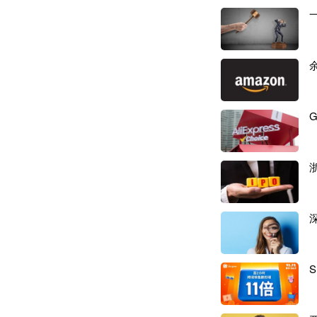
依赖成熟渠道的存
言，通过线下展会
数和静态图文又难以
视频媒体去做站外
内容电商的起势让
维TikTok Sh
“肯定没问题。”
却坚信这就是创想三
一方面，
TikTo
过它“短视频+直
牌与用户之间的距