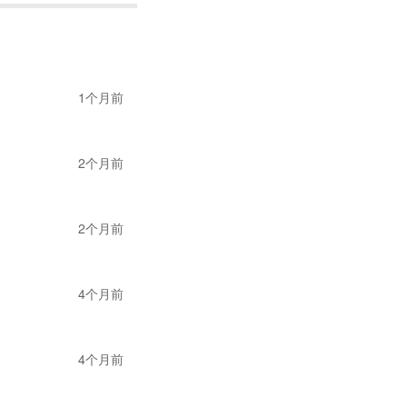
和一些商家代表聊了
1个月前
2个月前
3D打印爱好者敏锐
2个月前
的创业故事。
点点积累起稳定的销
4个月前
其“成为3D打印布
4个月前