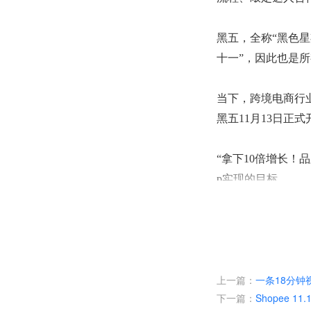
黑五，全称
“黑色
十一”，因此也是
当下，跨境电商行
黑五11月13日正
“拿下10倍增长！
p实现的目标。
不止创想三维、不
商家都对这场行业
言，黑五大促是年
上一篇：
一条18分钟
更是全球市场的认
下一篇：
Shopee 