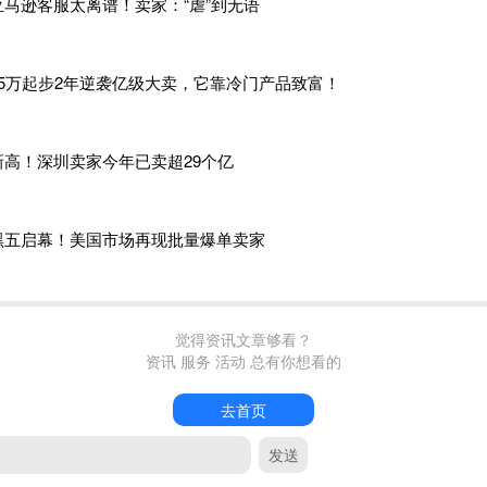
亚马逊客服太离谱！卖家：“虐”到无语
hop，从‘种草’到‘拔草’的转化路径也更短。”史可补充道。短视频和
的过程以及它能打印出什么东西，带给用户不一样的震撼感官，而
35万起步2年逆袭亿级大卖，它靠冷门产品致富！
、拔草连续发生。甚至，一个达人、一个视频、一场直播都有可
容电商爆发力的商家而言，更对
“TikTok Shop就是那个爆点”
新高！深圳卖家今年已卖超29个亿
产品通过抖音内容场卖得很好，所以我判断在海外做TikTok Sho
mpia创始人陈星指出。
黑五启幕！美国市场再现批量爆单卖家
开过小网店、做过代工厂，从国内市场到海外市场，到做自己的品
，一次比一次让他离自己的梦想更近。
觉得资讯文章够看？
资讯 服务 活动 总有你想看的
年放弃海外学业回国创业。那时，国内电商蓬勃发展，他很快就在淘
，国内市场竞争就已白热化，自称“卷不动了”的他，做了第二次
去首页
靠中国成熟的供应链，他觉得应该更有自信去面向世界了。
发送