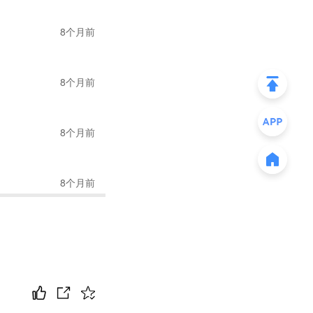
直播能生动、直观地向
8个月前
且，不用跳转就可
能打爆。
8个月前
深信不疑。“我们给一个
p也能爆。”个护小
8个月前
牌，陈星一路摸爬滚
8个月前
宝赚到人生第一桶
关键抉择——把生意