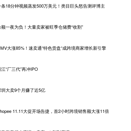
一条18分钟视频蒸发500万美元！类目巨头怒告测评博主
量市场，增长很快就会见顶。而且，对于
3D打印机这样高科技
或开设陈列厅去展示自己，成本高、效率低且覆盖面极为有限，
余额一夜为负！大量卖家被旺季仓储费“收割”
展示产品精髓，就无法快速打动消费者、推动购买，因而还需要通过
营销，转化链路极长。
GMV大涨85%！速卖通“特色货盘“成跨境商家增长新引擎
创想三维看到破局之机。今年
3月底的公司大会上，刚入职一年
op运营团队负责人一职，开启新的探讨之路。
浙江“厂三代”再冲IPO
史可拍着胸脯跟老板保证。虽然对于如何做内容电商，他坦言自己还
维要找的“爆点”。
深圳大卖9个月赚了近5亿
k Shop汇聚了全球海量年轻人群，让品牌有机会触达到更多潜在新
Shopee 11.11大促开场告捷，首2小时跨境销售额大涨11倍
播”的内容生态，可以更好地表达产品，打破普通用户对科技产品
离。