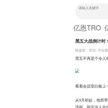
亿恩TRO
黑五大战倒计时
陈嘉莹
栏目:
平台要
黑五不再是个令人
看着会议室白板上
从
9月初起，他所
流程、敲定达人合