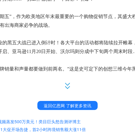
星期五”，作为欧美地区年末最重要的一个购物促销节点，其盛大
所有出海商家必争的战场。
业的黑五大战已进入倒计时！各大平台的活动都将陆续拉开帷幕
式开启、亚马逊11月20日开始、沃尔玛则分成中下旬两个周末时段
品牌销量和声量都要做到前两名。”这是史可定下的创想三维今年黑五要在
止
3C行业，在深圳、在广州、在杭州、在义乌、在厦门、在郑州
巅峰之战紧张而又充满期待——一次成功的爆发，胜过一年的默
返回亿恩网 了解更多资讯
度销售的决胜局，更是优化运营、提升品牌价值的关键节点；要
视频蒸发500万美元！类目巨头怒告测评博主
知度。
11.11大促开场告捷，首2小时跨境销售额大涨11倍