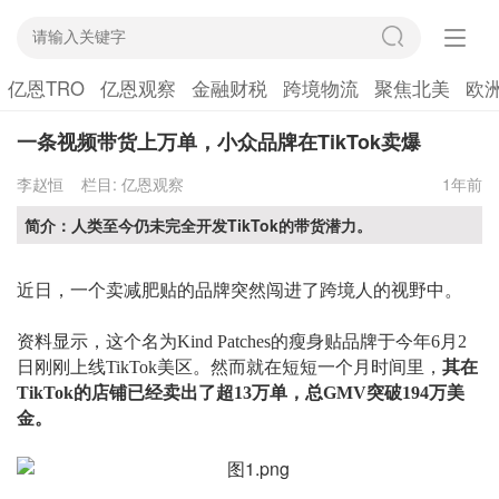
亿恩TRO
亿恩观察
金融财税
跨境物流
聚焦北美
欧
一条视频带货上万单，小众品牌在TikTok卖爆
李赵恒
栏目:
亿恩观察
1年前
简介：人类至今仍未完全开发TikTok的带货潜力。
近日，一个卖减肥贴的品牌突然闯进了跨境人的视野中。
资料显示，这个名为
Kind Patches的瘦身贴品牌于今年6月2
日刚刚上线TikTok美区。然而就在短短一个月时间里，
其在
TikTok的店铺已经卖出了超13万单，总GMV突破194万美
金。