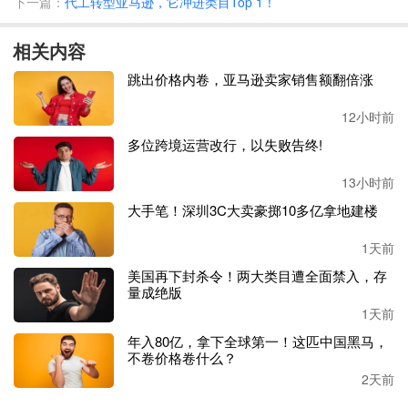
下一篇：
代工转型亚马逊，它冲进类目Top 1！
相关内容
截至目前，这条视频已经积累了
2700万播放量以及超13万点
跳出价格内卷，亚马逊卖家销售额翻倍涨
赞。
12小时前
不过，值得注意的是这条视频能够爆火其实存在相当大的偶
多位跨境运营改行，以失败告终!
然性。从截图中能够看出，除了这条视频外这名达人的其它
视频整体播放量并不高。
13小时前
大手笔！深圳3C大卖豪掷10多亿拿地建楼
从偶然到一定程度上的必然，品牌方之所以能够成功还要归
功于其
“人海战术”。
1天前
美国再下封杀令！两大类目遭全面禁入，存
笔者认为，
Kind Patches能够做到这一点，需要满足以下几
量成绝版
点因素：
1天前
年入80亿，拿下全球第一！这匹中国黑马，
首先，虽然这款产品在营销的时候强调了它的各种天然成
不卷价格卷什么？
分，但实际上产品本身的成本并不高，而这使得
品牌方能够
2天前
大量给达人免费寄样而不必有过高的成本压力。