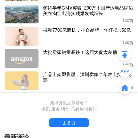
的效果。
签约半年GMV突破1200万！国产运动品牌佑
美在淘宝出海实现爆发式增长
对于跨境卖家来说，
Kind Patches的成功经验无疑十分具有
1年前
借鉴意义。通过社媒达人矩阵等策略，哪怕是刚上线一个月
撬动7700亿商机，小众品牌一年狂揽1.56亿
的中小品牌也能实现“逆袭”。
1年前
大批卖家销量暴跌！这届大促太差劲
1年前
产品上架即售罄，深圳卖家半年冲上类目头
部
1年前
觉得资讯文章够看？
资讯 服务 活动 总有你想看的
去首页
最新评论