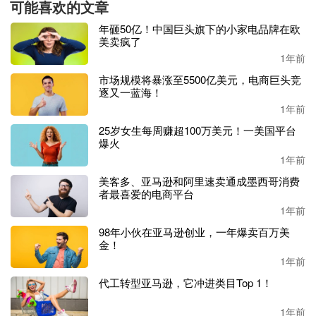
可能喜欢的文章
其次，品牌在选择合作对象时首先选择的是中小达人，以
@
年砸50亿！中国巨头旗下的小家电品牌在欧
arizona_allie为例，其TikTok账户只有不到1万粉丝。
美卖疯了
1年前
市场规模将暴涨至5500亿美元，电商巨头竞
逐又一蓝海！
这类达人的优势是，并不需要支付其固定的合作费用，只需
1年前
要在出单后支付其相应的佣金就行，这大大降低了品牌方的
成本支出。
25岁女生每周赚超100万美元！一美国平台
爆火
最重要的是，通过和大量网红达人达成合作，
Kind Patches
1年前
不仅收获了曝光量，同时也得到了大量真实使用产品的演示
美客多、亚马逊和阿里速卖通成墨西哥消费
视频。
者最喜爱的电商平台
1年前
有了这些视频后，品牌方不仅可以选择将其转载至自己的社
98年小伙在亚马逊创业，一年爆卖百万美
媒主页，
更可以直接选择给一些流量较高的视频进行投流。
金！
1年前
众所周知，在各类社交媒体上，
用户普遍更倾向于对高点赞
代工转型亚马逊，它冲进类目Top 1！
内容给予更多点赞。
因此，相比于创建一条新的广告视频，
品牌方直接给合作达人的视频投放广告往往能取得事半功倍
1年前