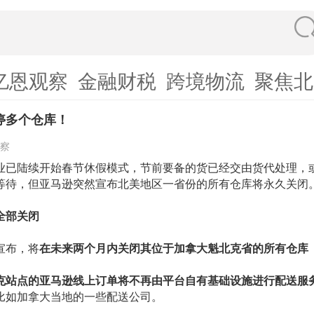
亿恩观察
金融财税
跨境物流
聚焦北
停多个仓库！
察
业已陆续开始春节休假模式，节前要备的货已经交由货代处理，
等待，但亚马逊突然宣布北美地区一省份的所有仓库将永久关闭
全部关闭
宣布，
将
在未来两个月内关闭其位于加拿大魁北克省的所有仓库
克站点的
亚马逊线上订单将不再由平台自有
基础设施
进行配送服
比如加拿大当地的一些配送公司。