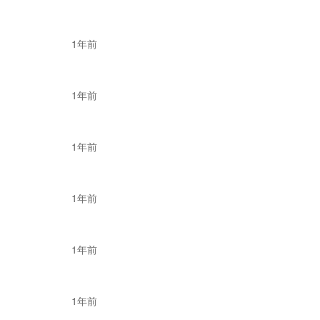
1年前
设施，但随着降本增
，截至目前，亚马逊
1年前
1年前
，
DUR1、DLX5、M
密西西比州宣布进入
1年前
跳约推约情况。
1年前
、SWF2、
RYY2等
YZ3等亚马逊加拿大仓
1年前