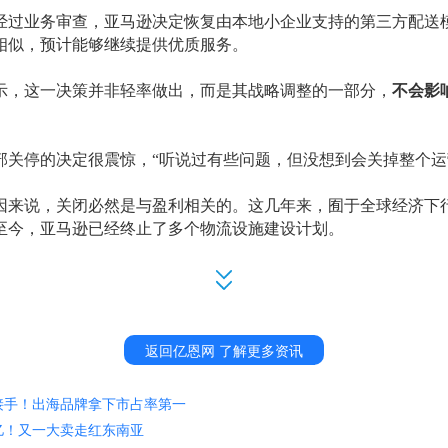
经过业务审查，亚马逊决定恢复由本地小企业支持的第三方配送
式相似，预计能够继续提供优质服务。
示
，这一决策并非轻率做出，
而
是其战略调整的一部分
，
不会影
部关停的决定很震惊，
“
听说过有些问题，但没想到会关掉整个运
因来说，关闭必然是与盈利相关的。这几年来，囿于全球经济下
1年至今，亚马逊已经终止了多个物流设施建设计划。
亚马逊大规模扩张
，
仅
在美国
就
招聘超
45万人，
但随着
成本压力
中
，就
解雇了约
2
.
7
万
名员工
，
今年裁员行动依旧在进行，上述仓
和250名临时员工面临失业。
返回亿恩网 了解更多资讯
市场竞争加剧，各平台不断提升
配送能力
以挣得更多市场份额，
保持其市场领先地位，通过关闭表现不佳的仓库，将精力集中在
接手！出海品牌拿下市占率第一
亿！又一大卖走红东南亚