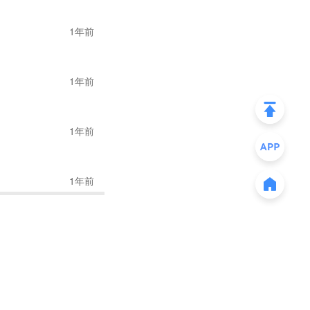
1年前
的消费热情有所冷
1年前
知称码头接近饱和
。
1年前
港的货柜车
，入港车
1年前
达到
95%
，因码头处
增加。自
1月19日下
箱，涨幅
超过
600%。
MCT等集装箱码头）