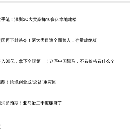
个时候，陆续有卖家收到亚马逊多个美国仓库永久关闭的通知。
大手笔！深圳3C大卖豪掷10多亿拿地建楼
亚马逊宣布永久关停四个热门仓库，随后卖家们的朋友圈被货代的
美国再下封杀令！两大类目遭全面禁入，存量成绝版
EM1、MQJ1、QXY8、HMW4四个仓库已经被亚马逊正式确
注亚马逊官方通知，以及时调整发货计划和库存管理策略，避免
年入80亿，拿下全球第一！这匹中国黑马，不卷价格卷什么？
上相关仓库的卖家头都大了，
“我的货都在提柜了！现在这么搞
心赶不及上架！”
残酷！跨境创业成“返贫”重灾区
若
已经创建标签但还未出货的客户，请立刻联系亚马逊重新创建
请客户重新创建标签，联系所合作的货代公司进行改仓。
利润超预期！亚马逊二季度赚麻了
到自己没有收到相关通知，焦虑正在相应仓库的货物是否会有影
仓库等。
章
知前，就有货代称
MEM1、MQJ1、QXY8、HMW4
等仓库将
暂停