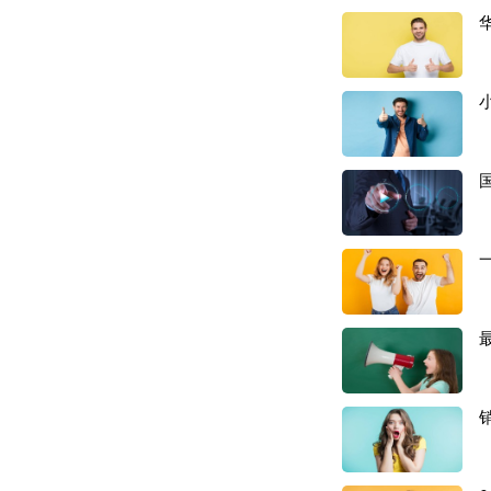
接收
，
以为只是爆
早前，全球电商市
效对企业运营的要
在各地的仓库超过
1月以来，美国各
在美西，
加州山火
IT2、IUSP、TE
本周德州降下暴风
紧急状态，预计又
在美东，
MDW2、I
目前，
SNA4、FT
亚马逊美国仓库，YE
库仍在爆仓
。