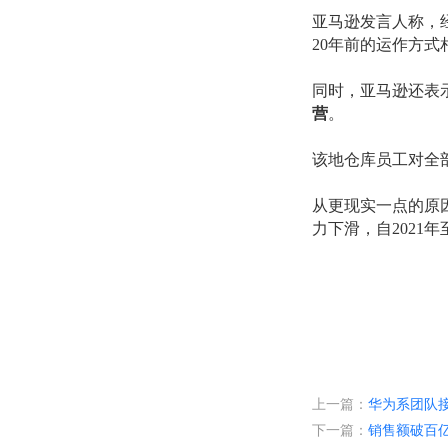
亚马逊
发言人
称
，
20年前的运作方
同时，亚马逊
还表
营
。
该地仓库员工对全
从更现实一点的原
力下滑，自
202
还广泛裁员，此前
的两轮
大规模裁员
0名亚马逊正式员工
近年来，全球电商
度地利用资源，以
上一篇：
华为系团队
营效率的领域。
下一篇：
销售额破百