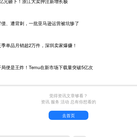
6亿元砸下！浙江大卖押注新增长极
挤
背债、遭背刺，一批亚马逊运营被坑惨了
批卖家的发货和配送都受到一定阻力，但好在近段时间亚马逊上
等问题，当下卖家可能更忧心节前备货的头程问题。
反季单品月销超2万件，深圳卖家爆赚！
口迎来了出货高峰，
深圳、广州等地的码头堆场陆续发出紧急通
可以看到，深圳盐田港、广州南沙港等码头附近正聚集着排队入
开局便是王炸！Temu在新市场下载量突破5亿次
港口作业压力也在剧增，
其北一集司和梅山码头的码头堆存量已
停止预进绿色通道。
觉得资讯文章够看？
资讯 服务 活动 总有你想看的
，称年关将至箱量激增，箱位紧张，堆场、设备、进港费用成倍
进港费用调整至1500元/箱。
还有
个别堆场的收费逼近
2000元/
去首页
效率，
目前，深圳盐田港（
YICT）、蛇口港（包括SCT、CCT/
度以管理进场车辆
。