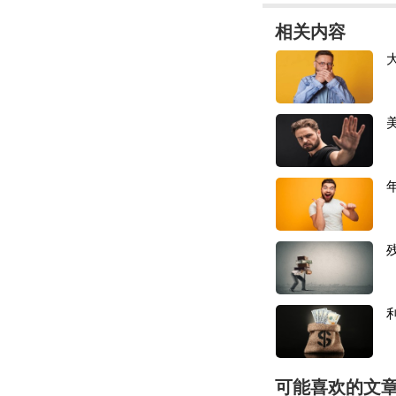
爆仓持续无解
相关内容
差不多是去年的这
2024年2月底，
“
重要通知！！！
M
卖家朋友们密切关
济损失！
”
彼时一批已经预约
遍我能等吗！都担
货代们通知卖家：
还未派送的货物，
但同时也有卖家提
处理，会转到那些
可能喜欢的文
而早在永久关停通