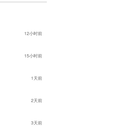
相关通知刷屏。
12小时前
认永久性关闭
，建议
潜在的运营中断和经
15小时前
简直要疯了，重来一
1天前
标签；已经在途中但
2天前
响，会被亚马逊如何
3天前
FBA货物的预约及