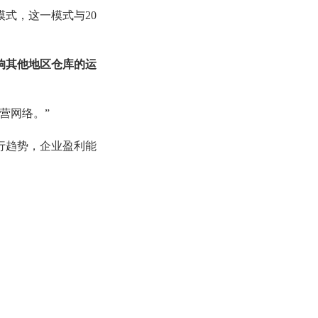
模式，这一模式与
20
响其他地区仓库的运
营网络。
”
行趋势，企业盈利能
的加剧
，
仅仅
2023年
库关闭后，将有
170
亚马逊也
必须最大限
提高客户满意度和运