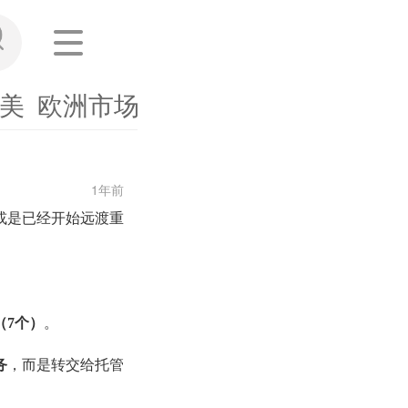
美
欧洲市场
东南亚
其他市场
海外
1年前
或是已经开始远渡重
。
（
7个）
。
务
，而是
转交给托管