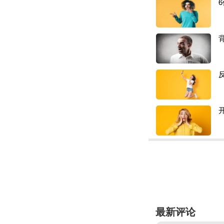
出货高峰、码头拥
大面积爆仓导致一
却，比起尾程断货
日前，国内各大港
从货代朋友圈视频
流达
几
公里
长
。
同样，宁波港区的
于饱和状态而暂时
舟信堆场对外通知
午18点起，暂放箱+
为应对拥堵、提高
最新评论
已采取预约取号制