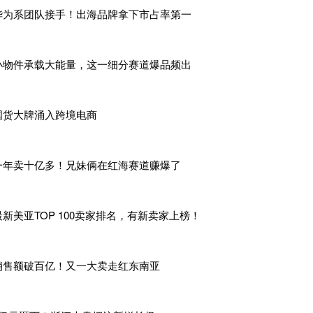
华为系团队接手！出海品牌拿下市占率第一
仓
问题，未曾想直接关停
。
场不断升温，亚马逊也不断重金建设亚马逊的仓储和物流等基础
小物件承载大能量，这一细分赛道爆品频出
求越来越迫切，亚马逊开始放缓基础建设的步子，裁撤部分仓库
175个，但爆仓难题依旧无解。
地先后遭遇暴雪、大火等自然灾害的袭击，陷入停摆。
国货大牌涌入跨境电商
未熄灭，美西三大热门仓库之一的
LGB8因大火停电
而
紧急关闭
B9、MQJ1等仓库拒收率提升
。
一年卖十亿多！兄妹俩在红海赛道赚爆了
雪，此后路易斯安那州、乔治亚州、亚拉巴马州、佛罗里达州和
有一批亚马逊仓库被影响。
最新美亚TOP 100卖家排名，有新卖家上榜！
ND9、DFW6、XLX1等
仓库因
暴雪影响，出现临时关仓或频繁
销售额破百亿！又一大卖走红东南亚
W1、MDW2、MEM1、MQJ1
、
RFD2
、
CLT2、
O
RF2、RMN3
G1、YEG2、YVR3、YYC4、YYC6、YOO1、YHM1、Y