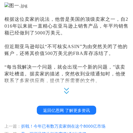
根据这位卖家的说法，他曾是美国的顶级卖家之一，自
2
016年以来就一直精心在亚马逊上销售产品，年平均销售
额已经做到了5000万美元。
但近期亚马逊却以
“不可核实ASIN”为由突然关闭了他的
账户，还将其价值500万美元的FBA库存冻结了。
“每当我解决一个问题，就会出现一个新的问题，”该卖
家吐槽道。据卖家的描述，突然收到业绩通知时，他便
联系了多家供应商，提供了所需要的文件。
但没曾想，解决完当下的问题，亚马逊又会提出新的问
题。并且，其账号一直没有恢复。
返回亿恩网 了解更多资讯
对此，该卖家强调自己的不满：
“亚马逊没有联系过供应
商进行确认，也没有证据进行审核，仅仅是因为对一个
上一篇：
折戟！今年已有数万卖家倒在这个8000亿市场
产品的怀疑，就封掉了我的店铺。”