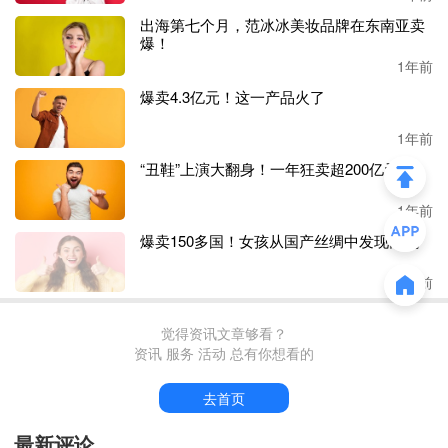
疼。
出海第七个月，范冰冰美妆品牌在东南亚卖
爆！
1、
商业
3视频验证
1年前
爆卖4.3亿元！这一产品火了
提及
《商业解决方案协议》第
3条视频验证
，相信不少卖
家都深有感触，简而概之一下就是如果亚马逊认为卖家
1年前
存在违规行为，就会对该卖家的账户进行冻结。尤其是
“丑鞋”上演大翻身！一年狂卖超200亿元
至今年以来，不少店铺都收到过该通知。
1年前
一位卖家表示，这次视频验证的过程相对严格，问题具
体且详细，一旦回答错误，就可能导致验证失败。其问
爆卖150多国！女孩从国产丝绸中发现商机
题涉及法人、账号、产品、供应商等多个方面，也会涉
1年前
及一些亚马逊知识试探的问题，诸如
“店铺差评如何处
理？”等。
觉得资讯文章够看？
资讯 服务 活动 总有你想看的
亚马逊提到，本次视频验证的主要目的就是核实卖家所
售商品的真伪，以及排查有误任何违规的账号操作行
去首页
为。
最新评论
值得注意的是，本次扫号不论新老，且卖家需要在收到