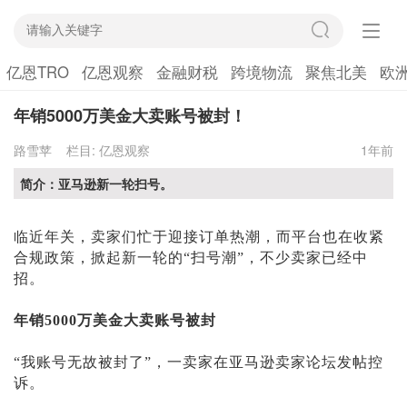
亿恩TRO
亿恩观察
金融财税
跨境物流
聚焦北美
欧
年销5000万美金大卖账号被封！
路雪苹
栏目:
亿恩观察
1年前
简介：亚马逊新一轮扫号。
临近年关，卖家们忙于迎接订单热潮，而平台也在收紧
合规政策，掀起新一轮的
“扫号潮”，不少卖家已经中
招。
年销
5000万美金大卖账号被封
“我账号无故被封了”，一卖家在亚马逊卖家论坛发帖控
诉。