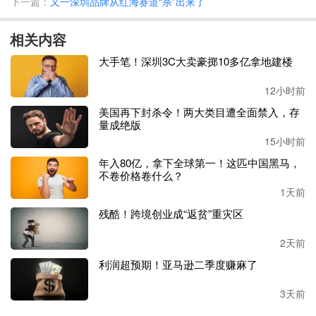
下一篇：
又一深圳品牌从红海赛道“杀”出来了
目前，该卖家由于店铺被冻结，资金链已经出现问题，
相关内容
贷款和供应商货款需要支付，债务危机已然显现。
大手笔！深圳3C大卖豪掷10多亿拿地建楼
多位网友在帖子下方支招，有卖家认为是提供的文件不
足，或许亚马逊需要的是贷款相关文件。也有卖家表示
12小时前
有过同样的经历，还因此损失了数百万美元的销售额，
美国再下封杀令！两大类目遭全面禁入，存
建议聘请一位经验丰富的顾问。
量成绝版
15小时前
事实上，同样因店铺被封而控诉发帖的卖家并不少。网
年入80亿，拿下全球第一！这匹中国黑马，
一期间被封掉的
Brent Wynne也曾发帖称“销售的一款产
不卷价格卷什么？
品被指控涉嫌虚假版权侵权，提供证明资料后，亚马逊
1天前
并未深入调查，账号还是被停用了。”
残酷！跨境创业成“返贫”重灾区
在卖家们看来，自己确实遭受到了亚马逊的不公正惩
2天前
罚。很多时候，即便自己提供了证明文件，但亚马逊也
利润超预期！亚马逊二季度赚麻了
不会深入调查，而是直接将账号封掉。公司账号被停用
不说，还损失了大批钱财。
3天前
与之相对的，确实是不少卖家出现刷单、翻新、虚假商