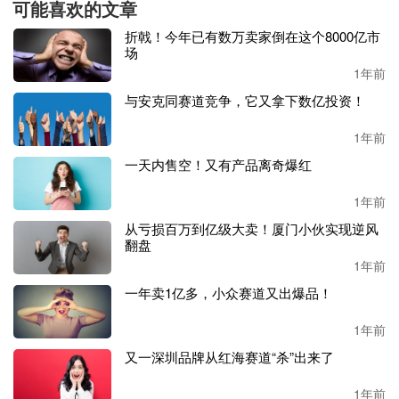
可能喜欢的文章
品等各种违规行为，亚马逊雷霆整顿所致账号被封。
折戟！今年已有数万卖家倒在这个8000亿市
场
数据显示，仅
11月的前20天，就有约5000个中国卖家店
1年前
铺被亚马逊封，即便是年营收过亿元的店铺也未能幸免
与安克同赛道竞争，它又拿下数亿投资！
于难。本是年终冲业绩的好时候，但很多卖家因为封号
都没法参与，不免让人唏嘘。
1年前
同类型的封号事件在卖家中引发诸多讨论。不管账号做
一天内售空！又有产品离奇爆红
得有多好，体量做得有多大，一旦踩到平台红线，那就
1年前
如同大厦将倾，轰然崩塌。另一方面也在凸显一个风
险：鸡蛋不能放在同一个篮子里。
从亏损百万到亿级大卖！厦门小伙实现逆风
翻盘
如今，临近新年，亚马逊依旧在收紧政策，对各种不合
1年前
规行为的打击力度愈发猛烈，不少卖家对此深有感知。
一年卖1亿多，小众赛道又出爆品！
新一轮严查！大批卖家店铺被封
1年前
又一深圳品牌从红海赛道“杀”出来了
近段时间，陆续有卖家反馈店铺被封，封号的原因主要
有三类
—视频验证、虚假评论和翻新，这让不少卖家头
1年前