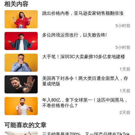
相关内容
打开海外线上市场。
跳出价格内卷，亚马逊卖家销售额翻倍涨
通过品牌名
Yeelight在亚马逊进行搜索，其在该平台上的在
售listing有43条，且产品定价没有统一的范围，最低有个位
5小时前
数，比如8.99美元，价高者达到699.99美元。
多位跨境运营改行，以失败告终!
5小时前
大手笔！深圳3C大卖豪掷10多亿拿地建楼
虽然目前
Yeelight在亚马逊上的表现一般，多数listing留评并
不高，且在相应类目的BS榜中也无靠前的排名，但从销售
1天前
数据来看，其变色台灯和智能灯泡还挺受消费者欢迎。
美国再下封杀令！两大类目遭全面禁入，存
量成绝版
在品牌独立站的建设上，
Yeelight也颇为用心，页面设置清
1天前
晰，从风格和使用场景等方面对产品进行了购买分栏，比如
年入80亿，拿下全球第一！这匹中国黑马，
装饰灯、台灯、智能照明，室内、户外、游戏世界……
不卷价格卷什么？
2天前
其还会整理近期高需求高消费的产品，比如随着圣诞节到
来，旗下的圣诞灯串等开始热卖，还有旗下的户外灯、窗帘
可能喜欢的文章
灯、普通灯带都保有较高的关注度。
三天销量暴涨700%，又一国产品牌在TikTok