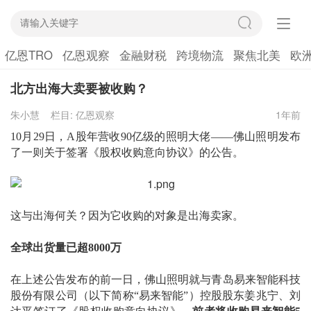
亿恩TRO
亿恩观察
金融财税
跨境物流
聚焦北美
欧
北方出海大卖要被收购？
朱小慧
栏目:
亿恩观察
1年前
10月29日，A股年营收90亿级的照明大佬——佛山照明发布
了一则
关于签署《股权收购意向协议》的公告
。
这与出海何关？因为它收购的对象是出海卖家。
全球出货量已超
8000万
在上述公告发布的前一日，佛山照明就与
青岛易来智能科技
股份有限公司（以下简称
“易来智能”）控股股东姜兆宁、刘