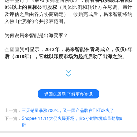
达平签订了《股权收购意向协议》，
前者将收购易来智能
5
0%以上的目标公司股权
（
具体比例和转让方在尽调、审计
及评估之后由各方协商确定
），
收购完成后，
易来智能
将纳
入
佛山照明的
合并报表范围。
为何说易来智能是出海卖家？
企查查资料显示，
2012年，易来智能在青岛成立，仅仅6年
后（2018年），它就以印度市场为起点启动了出海之旅
。
有媒体曾报道到，
出海第二年，易来智能的海外市场收入就
已突破
1亿人民币
。而在其官方渠道中，易来智能表示，
如
今其旗下的智能照明产品在
全球的
出货量已达
8000万+，市
场覆盖全球200+个国家和地区，全球用户突破1400万+
。
返回亿恩网 了解更多资讯
以
Yeelight品牌名在全球市场奔跑，目前，其主要以应用类
上一篇：
三天销量暴涨700%，又一国产品牌在TikTok火了
灯具和装饰类灯具冲刺海外市场。
下一篇：
Shopee 11.11大促火爆开场，首2小时跨境单量劲增9
倍
依靠亚马逊和独立站等平台，
Yeelight旗下的智能灯泡、台
灯、氛围灯等应用类灯具，以及灯带、灯板等装饰类灯逐步