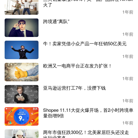
火了
Similarweb数据显示，
10月，Yeelight的品牌独立站在美国、
1年前
全球、美国品类网站的排名均有所上升，当月，其访问量达
跨境通“离队”
到22.72万次，近三个月的月均访问量达到22.23万次
。
1年前
从
Google trend数据来看，自成立以来，其在全球的品牌搜
索热度有了一个较快的增长，尤其是2018年11月到达巅峰，
牛！卖家凭借小众产品一年狂销50亿美元
此后保持较高水平，而每年的第四季度都能保持一个较高的
1年前
热度。
欧洲又一电商平台正在发力扩张！
1年前
虽然目前
Yeelight在海外的市场还没有一个比较亮眼的表
亚马逊运营打工7年，没攒下钱
现，但依托于与各个超级大厂的合作，未来或大有一番作
为。
1年前
Shopee 11.11大促火爆开场，首2小时跨境单
融资
7轮，单轮达3亿元
量劲增9倍
1年前
以中国市场家用智能照明销售额为标准，
2022年，Yeelight
两年市值狂跌300亿！北美家居巨头还没走
是唯一一家进入行业第一梯队的专业智能照明品牌，跻身7
出行业寒冬