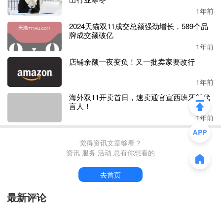
亿-10亿俱乐部。
1年前
2024天猫双11成交总额强劲增长，589个品
Yeelight海外品牌官网显示，
目前其全球日活跃设备数
1000
牌成交额破亿
万+
。
1年前
店铺余额一夜变负！又一批卖家要改行
虽然有自营品牌在进行
B2C销售，但同时Yeelight与全球多个
行业巨头保持着紧密的合作关系，比如苹果、谷歌、亚马
1年前
逊、三星、雷
蛇、小米、百度、
Yandex、Naver等，
还
是中
海外双11开卖首日，速卖通官宣西班牙新代言人！
国第一批支持
Google Assistant、Amazon Alexa、Ra
zre
Chrom
a的照明品牌之一。
1年前
觉得资讯文章够看？
值得注意的还有，
Yeelight是小米的第一批生态链企业。
资讯 服务 活动 总有你想看的
2013年，
Yeelight
的第一款
众筹产品智能调光灯泡
去首页
“sunFlowe
r”
上市，有了产品背书，同年
Yeelight
的创始人就带着
产品
D
最新评论
mo和计划书
勇闯美国硅谷，拿下
HAXLRBR、SOSV的数十
万
美元
种子轮
投资。
首枪打响，次年
（
2014年），小米和顺为资本带着
100万美