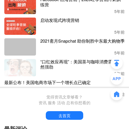
练营
5年前
据悉，这项调查是今年六月份的时候发起的，采访了
1500名
成年美国消费者。这份数据或许不够有代表性，但仍然可以
启动发现式跨境营销
为在线卖家提供一些思路。
5年前
2021斋月Snapchat 助你制胜中东最大购物季
“口红效应再现”：美国茶与咖啡消费需求依
5年前
然强劲
3年前
最新公布！美国电商市场下一个增长点已确
定
3年前
觉得资讯文章够看？
资讯 服务 活动 总有你想看的
去首页
最新评论