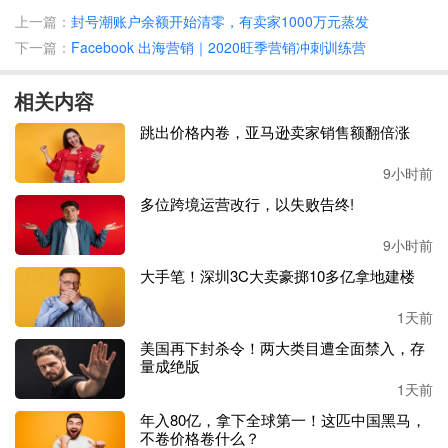
上一篇：
封号潮账户余额开始清零，有卖家1000万元蒸发
下一篇：
Facebook 出海营销｜2020旺季营销冲刺训练营
相关内容
跳出价格内卷，亚马逊卖家销售额翻倍涨
9小时前
多位跨境运营改行，以失败告终!
9小时前
克尼普补充道：
“调查还发现，今年的消费者在支出方面比
大手笔！深圳3C大卖豪掷10多亿拿地建楼
往年更加谨慎。在接受调查的人中，
51%的人在网购的时候
1天前
会对比多家店铺，并选出性价比最高的产品，64%的受访者
称，他们在过去30天里减少了消费。
”
美国再下封杀令！两大类目遭全面禁入，存
量成绝版
1天前
数据显示，对于购物体验不好的品牌网站，有
55.4%的受访
者明确表示以后不会在该网站进行任何消费了，34.2%的受
年入80亿，拿下全球第一！这匹中国黑马，
访者保持中立。而只有10.5%的受访者表示可能还会继续在
不卷价格卷什么？