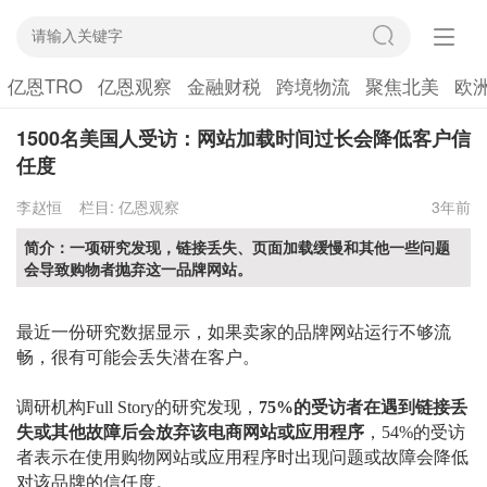
亿恩TRO
亿恩观察
金融财税
跨境物流
聚焦北美
欧
1500名美国人受访：网站加载时间过长会降低客户信
任度
李赵恒
栏目:
亿恩观察
3年前
简介：一项研究发现，链接丢失、页面加载缓慢和其他一些问题
会导致购物者抛弃这一品牌网站。
最近一份研究数据显示，如果卖家的品牌网站运行不够流
畅，很有可能会丢失潜在客户。
调研机构
Full Story的研究发现，
75%的受访者在遇到链接丢
失或其他故障后会放弃该电商网站或应用程序
，54%的受访
者表示在使用购物网站或应用程序时出现问题或故障会降低
对该品牌的信任度。