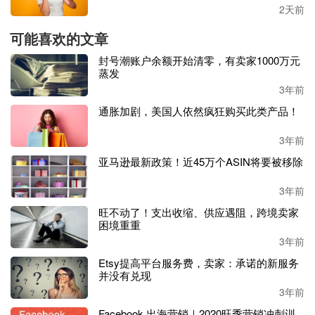
该网站购物。
2天前
可能喜欢的文章
封号潮账户余额开始清零，有卖家1000万元
蒸发
3年前
通胀加剧，美国人依然疯狂购买此类产品！
3年前
亚马逊最新政策！近45万个ASIN将要被移除
3年前
旺不动了！支出收缩、供应遇阻，跨境卖家
困境重重
3年前
Etsy提高平台服务费，卖家：承诺的新服务
克尼普说：
“今年的调查问卷和去年差不多，不过增加了一
并没有兑现
些更加实时性的问题，比如去年我们的问题主要围绕疫情对
3年前
消费者行为产生的影响，而今年我们则主要关注消费者预算
方面的问题。”
Facebook 出海营销｜2020旺季营销冲刺训