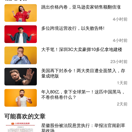
“最近在 BOSS 直聘上沟通，大多是已读不回，要不就是给
跳出价格内卷，亚马逊卖家销售额翻倍涨
出的底薪低得离谱。” 龙岗一位拥有三年多经验的运营感慨
道。不少企业页面明明挂着招聘岗位，可主动发消息后要么
4小时前
未读、要么已读无回复，完全看不出招人诚意。他坦言如今
多位跨境运营改行，以失败告终!
十分后悔当初选择离职。
4小时前
他主动投递、打招呼的企业加起来不足二十家，换作往年，
大手笔！深圳3C大卖豪掷10多亿拿地建楼
主动对接他的公司都能超百家。
23小时前
还有一位空窗期长达半年的运营从业者，持续投递简历却始
美国再下封杀令！两大类目遭全面禁入，存
终收不到面试邀约，直言自己仿佛被行业抛弃了。
量成绝版
1天前
在求职环境持续低迷的背景下，今年不少跨境从业者选择转
年入80亿，拿下全球第一！这匹中国黑马，
行突围，考公、投身教培等成为热门备选方向。
不卷价格卷什么？
2天前
“今年整体行情低迷，要不要接受降薪入职，关键要看自身
所处的职场阶段。”行业博主 Amazon 程（下称程先生）给
可能喜欢的文章
出自己的看法：若是刚入行、处于执行层的运营，从业经验
星徽股份被法院悬赏执行：举报法官闹剧草
有限，不妨放平心态务实求职，先沉淀能力、积累实操经
草收场