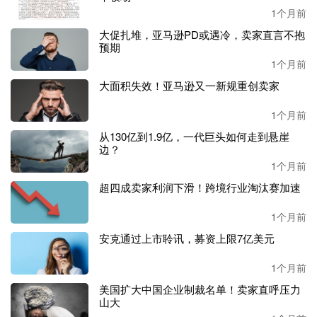
验，不必强求一步到位拿到理想薪资；但如果自身履历亮
1个月前
眼、手握实打实的项目成果，则不必轻易自降薪资预期。
大促扎堆，亚马逊PD或遇冷，卖家直言不抱
预期
在程先生看来，今年市场环境愈发复杂，行业马太效应也愈
1个月前
发凸显。缺乏核心竞争力的普通运营、铺货类卖家以及小型
团队，今年发展处处受限：求职者也面临极度内卷的求职市
大面积失效！亚马逊又一新规重创卖家
场，上岗困难。
1个月前
管理层也受波及？跨境组织扁平化趋势出现
从130亿到1.9亿，一代巨头如何走到悬崖
边？
行业冲击之下，不止基层从业者承压，管理层同样受到行情
1个月前
波及。跨境圈甚至出现了一种声音：在
AI等各项工具加持
超四成卖家利润下滑！跨境行业淘汰赛加速
下，最先被取代的就是负责上传下达、流程监督的‘传声筒
式’中层。
1个月前
安克通过上市聆讯，募资上限7亿美元
小编随机采访了数位卖家，多人表示暂时还未感受到这种氛
围。
1个月前
美国扩大中国企业制裁名单！卖家直呼压力
“你让一个刚毕业的应届生跟大老板去汇报，这根本不可
山大
能。”刘先生认为，在大型跨境电商公司里面，AI对管理层