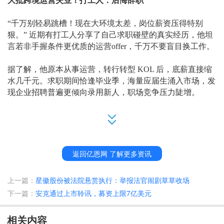
大批跨境运营失业！打工人：后悔辞职
“千万别轻易跳槽！现在大环境太差，岗位薪资压得特别
狠。” 近期有打工人分享了自己求职碰壁的真实经历，他坦
言若非手握条件更优质的运营offer，千万不要盲目换工作。
据了解，他原本从事运营，转行转型
KOL 后，底薪直接缩
水几千元。求职期间恰逢毕业季，海量应届生涌入市场，发
现企业招聘普遍更倾向录用新人，职场竞争压力陡增。
运营小张也坦言当下求职难度极大，足足投递面试数月才敲
定工作。如今各行各业招人都硬性要求垂直赛道经验，门槛
卡得十分严格。他透露，自己这个岗位当时前后面试了二十
多位竞争者，最后才选中了他。
返回亿恩网 了解更多资讯
“相比之下，能顺利上岸已经算是十分幸运了。毕竟在这波
上一篇：
星徽股份被法院悬赏执行：举报法官闹剧草草收场
大洗牌中，还有大批同行至今仍在海投简历，迟迟没能熬出
下一篇：
安克通过上市聆讯，募资上限7亿美元
头。”小张等人观察发现，很多运营，根本都没有面试机
会。
相关内容