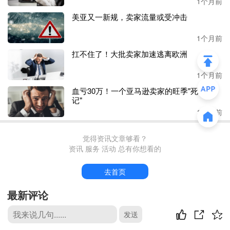
1个月前
的影响有点小，至少短期代替不了。
美亚又一新规，卖家流量或受冲击
但是，
AI的影响面确实在扩大。
1个月前
扛不住了！大批卖家加速逃离欧洲
“单拿我们公司来说，美工岗位已经缩减了不少，AI 作图效
率实在太高。” 何先生表示，不过 AI 很难完全取代运营，
1个月前
目前只能充当运营的辅助工具，核心工作依旧依靠人来完
成；但美工岗位受 AI 冲击的影响确实十分明显。
血亏30万！一个亚马逊卖家的旺季"死亡笔
记"
1个月前
另有业内人士判断，未来行业基层岗位将大幅缩减；中层岗
位虽不会彻底消失，但数量会明显收缩，能够熟练运用
AI
工具的管理者才能留存，不懂 AI 者终将被市场淘汰。
觉得资讯文章够看？
资讯 服务 活动 总有你想看的
“只会单纯传递指令、充当传声筒的中层，必然会被 AI 替
去首页
代。” 业内人士补充道，真正合格的中层管理者，擅长识
人、用人、培养、激励与优化团队，这类综合管理能力是 A
最新评论
I 无法替代的。
发送
随着跨境电商进入存量阶段，一个不容忽视的事实是，行业