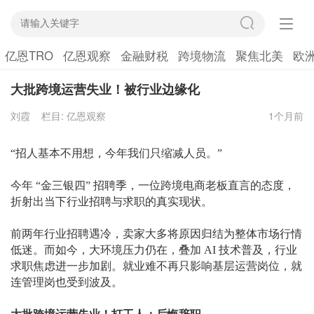
亿恩TRO
亿恩观察
金融财税
跨境物流
聚焦北美
欧
大批跨境运营失业！被行业边缘化
刘霞
栏目:
亿恩观察
1个月前
“招人基本不用想，今年我们只缩减人员。”
今年
“金三银四” 招聘季，一位跨境电商老板直言的态度，
折射出当下行业招聘与求职的真实现状。
前两年行业招聘遇冷，卖家大多将原因归结为整体市场行情
低迷。而如今，大环境压力仍在，叠加
AI 技术普及，行业
求职焦虑进一步加剧。就业难不再只影响基层运营岗位，就
连管理岗也受到波及。