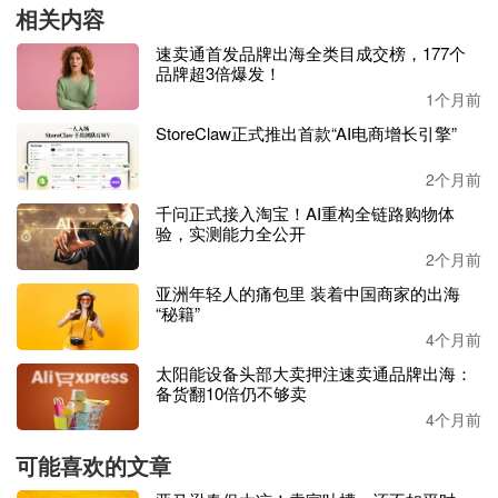
相关内容
尖等特色产地在天猫同比实现翻倍增长。据了解，都匀毛尖
速卖通首发品牌出海全类目成交榜，177个
的历史可以追溯到明代，其制作工艺在
2022年入选非物质文
品牌超3倍爆发！
化遗产代表作名录，核心产区位于海拔1500米以上，因茶叶
1个月前
孕育周期长，回甘特别明显。
StoreClaw正式推出首款“AI电商增长引擎”
2个月前
千问正式接入淘宝！AI重构全链路购物体
验，实测能力全公开
同时，近些年被茶饮带火的小众品类，也逐步从打开了大众
2个月前
消费的市场，受到消费者的欢迎。天猫平台数据显示，
2026
亚洲年轻人的痛包里 装着中国商家的出海
“秘籍”
年1-3月，凤凰单丛同比增长32%，武夷山肉桂同比增长9
4个月前
3%，祁门红茶同比增长30%。
太阳能设备头部大卖押注速卖通品牌出海：
备货翻10倍仍不够卖
武夷星品牌主要经营武夷山大红袍、武夷山肉桂和武夷山红
4个月前
茶，电商负责人
林晓东表示
，从天猫店铺数据看，近三年时
可能喜欢的文章
间，消费者平均年龄下降
3岁，年轻用户更偏好“口粮茶”，