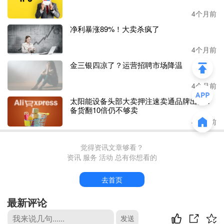
和头部品牌，帮助消费者选到真正的小产地好茶叶。”
4个月前
净利暴涨89%！大卖杀疯了
“模式轻”、“门槛低”，中国茶品牌借淘宝卖全球
4个月前
金三银四凉了？运营招聘市场降温
相比于春茶的特色产地希望通过天猫接触到更多年轻消费
4个月前
者，中国茶品牌们已经把目光投向了更广阔的市场。
太阳能设备头部大卖押注速卖通品牌出海：
备货翻10倍仍不够卖
去年
12月，淘宝正式在境外站点放开食品类目销售，首批开
4个月前
放品类就包括茶、休闲食品和乳饮冲调。据了解目前已有超
3万个茶类目商家通过淘宝向境外销售，商品量接近350万。
觉得资讯文章够看？
资讯 服务 活动 总有你想看的
其中既有如龙井、普洱等传统茶叶类商品，也有奶茶茶包、
茶粉等新茶饮。
去首页
最新评论
“我们之前专注在国内市场，淘宝帮我们把茶卖到了海外，
我不用做任何的海外运营，就靠一个天猫店铺，就有了全球
发送