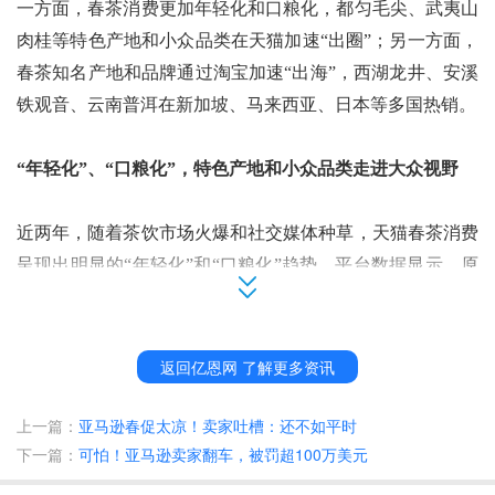
一方面，春茶消费更加年轻化和口粮化，都匀毛尖、武夷山
肉桂等特色产地和小众品类在天猫加速
“出圈”；另一方面，
春茶知名产地和品牌通过淘宝加速“出海”，西湖龙井、安溪
铁观音、云南普洱在新加坡、马来西亚、日本等多国热销。
“年轻化”、“口粮化”，特色产地和小众品类走进大众视野
近两年，随着茶饮市场火爆和社交媒体种草，天猫春茶消费
呈现出明显的
“年轻化”和“口粮化”趋势。平台数据显示，原
叶茶消费群体中，18-25岁的年轻用户同比增长超过40%，是
增速最快的用户群体之一。年轻消费市场的蓬勃，“代餐”、
“平替”、“隐藏款”等词汇也出现在原叶茶消费中，一批特色
返回亿恩网 了解更多资讯
产地和小众品类的茶叶正在加速进入大众视野。
上一篇：
亚马逊春促太凉！卖家吐槽：还不如平时
下一篇：
可怕！亚马逊卖家翻车，被罚超100万美元
以毛尖这个绿茶品种为例，
过去信阳毛尖占到淘宝天猫销量
的
95%以上
，今年春茶季开始，贵州都匀毛尖、湖北宜昌毛