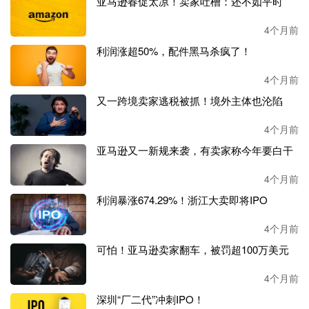
亚马逊春促太凉！卖家吐槽：还不如平时
而肉桂因为香气突出，作为“岩茶”的入门款受到年轻消费者
喜爱。“年轻人很多通过奶茶品牌接触肉桂等茶叶，被种草
4个月前
后转向购买原叶茶，形成岩茶‘从香入水’的消费过渡，未来
利润涨超50%，配件黑马杀疯了！
也会成为大红袍的主力消费人群。”
4个月前
又一跨境卖家逃税被抓！境外主体也沦陷
林晓东提到，相比其它平台，天猫的
“逛店”体验好，年轻消
费者通过搜索进店之后，经常会多个品种的茶叶一起购买体
4个月前
验，促进小众品类的种草和复购。
亚马逊又一新规来袭，有卖家称今年要白干
4个月前
淘宝天猫茶品类负责人刘小意表示，特色的茶叶产地之所以
利润暴涨674.29%！浙江大卖即将IPO
能在天猫迅速
“破圈”，一方面是因为年轻用户群体的快速增
长，和40岁以上的老茶客不同，天猫用户的消费需求正在向
4个月前
特色、小众倾斜；另一方面是因为天猫把更多更优质的流量
可怕！亚马逊卖家翻车，被罚超100万美元
引导到正宗原产地。“和龙井、白茶等知名产地不同，对于
4个月前
特色产地，消费者在挑选上还是有认知的门槛。我们今年通
深圳“厂二代”冲刺IPO！
过寻味山河行天猫春茶季溯源的活动，联动特色产地的政府