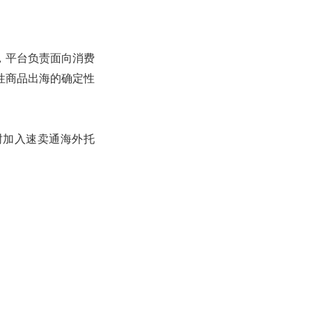
，平台负责面向消费
性商品出海的确定性
树加入速卖通海外托
实现3-5日达，甚
a表示。
年最大的生意增长机
到12月3日，为商家