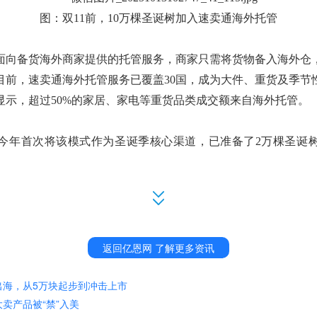
图：
双11前，10万棵圣诞树加入速卖通海外托管
面向备货海外商家提供的托管服务，商家只需将货物备入海外仓
目前，速卖通海外托管服务已覆盖
30国，成为大件、重货及季节
显示，超过50%的家居、家电等重货品类成交额来自海外托管。
今年首次将该模式作为圣诞季核心渠道，已准备了
2万棵圣诞
就是为速卖通海外托管准备的。加入海外托管后，圣诞树在欧洲可以
1如果卖得好，我们还会及时补货。”遨森电商速卖通负责人Adel
返回亿恩网 了解更多资讯
境电商平台，速卖通每年的海外双
11&黑五大促，是跨境商家全
出海，从5万块起步到冲击上市
1&黑五大促从11月8日开始预热，11月11日启动售卖，一直持续
卖产品被“禁”入美
销售旺季。