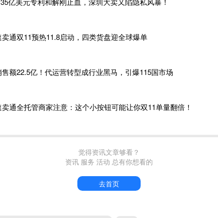
1.35亿美元专利和解刚止血，深圳大卖又陷隐私风暴！
速卖通双11预热11.8启动，四类货盘迎全球爆单
销售额22.5亿！代运营转型成行业黑马，引爆115国市场
速卖通全托管商家注意：这个小按钮可能让你双11单量翻倍！
觉得资讯文章够看？
资讯 服务 活动 总有你想看的
去首页