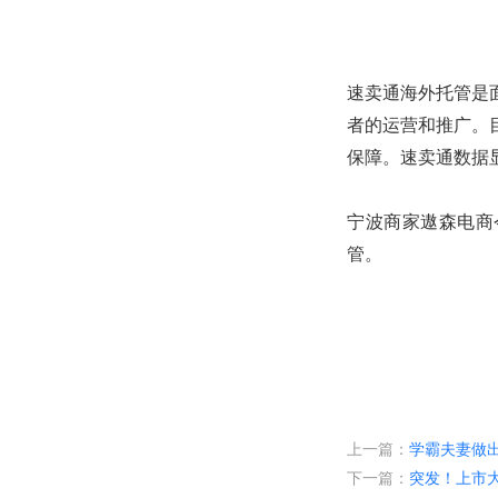
速卖通海外托管是
者的运营和推广。
保障。速卖通数据
宁波商家遨森电商
管。
“这2万棵圣诞树
至隔日达。今年双1
作为阿里旗下的跨
上一篇：
学霸夫妻做
会。今年的海外双1
下一篇：
突发！上市大
提供长达一个月的