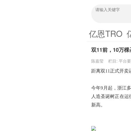
亿恩TRO
双11前，10万
陈嘉莹
栏目:
平台要
距离双
11正式开
今年
9月起，浙江
人造圣诞树正在运
新高。