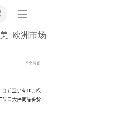
美
欧洲市场
东南亚
其他市场
海外
9个月前
目前至少有10万棵
下节日大件商品备货