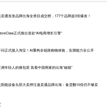
速卖通首发品牌出海全类目成交榜，177个品牌超3倍爆发！
toreClaw正式推出首款“AI电商增长引擎”
千问正式接入淘宝！AI重构全链路购物体验，实测能力全公开
亚洲年轻人的痛包里 装着中国商家的出海“秘籍”
太阳能设备头部大卖押注速卖通品牌出海：备货翻10倍仍不够卖
章