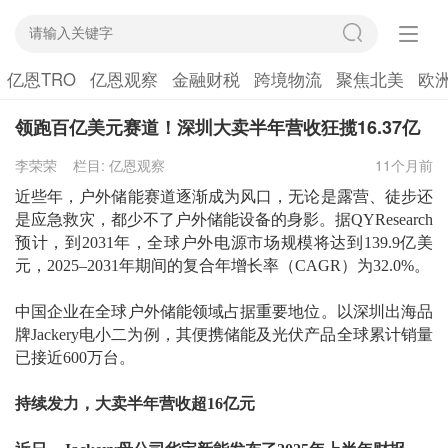
亿恩TRO
亿恩观察
金融财税
跨境物流
聚焦北美
欧
领跑百亿美元赛道！深圳大卖半年营收狂揽16.37亿
李荣荣
栏目:
亿恩观察
11个月前
近些年，户外储能赛道逐渐成为风口，无论是露营、徒步还
是应急救灾，都少不了户外储能设备的身影。据
QYResearch
预计，到2031年，全球户外电源市场规模将达到139.9亿美
元，2025–2031年期间的复合年增长率（CAGR）为32.0%。
中国企业在全球户外储能领域占据重要地位。以深圳出海品
牌
Jackery电小二为例，其便携储能及光伏产品全球累计销量
已接近600万台。
持续发力，大卖
半年营收超
16亿元