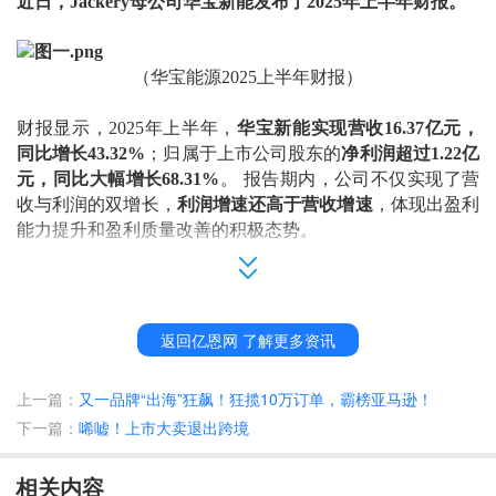
近日，
Jackery母公司华宝新能发布了2025年上半年财报。
（
华宝能源
2025上半年财报
）
财报显示，
2025年上半年，
华宝新能实现营收
16.37亿元，
同比增长43.32%
；归属于上市公司股东的
净利润超过
1.22亿
元，同比大幅增长68.31%
。
报告期内，公司不仅实现了营
收与利润的双增长，
利润增速还高于营收增速
，体现出盈利
能力提升和盈利质量改善的积极态势。
在
市场拓展
方面，华宝新能全球化战略正稳步推进。据财
报，其产品已销往中国、美国、日本、德国、英国、加拿大
等
50多个国家和地区。上半年海外市场实现营业收入15.40
返回亿恩网 了解更多资讯
亿元，占总营收的94.03%，同比增长43.54%。
上一篇：
又一品牌“出海”狂飙！狂揽10万订单，霸榜亚马逊！
从
地区表现
来看，北美作为核心境外市场，上半年增速达
4
下一篇：
唏嘘！上市大卖退出跨境
2.86%，营收贡献约9.22亿元；亚洲市场（不含中国）营收4.
66亿元，同比增长31.92%；欧洲市场营收1.41亿元，同比大
相关内容
幅增长106.42%；其他地区合计营收1141.63万元，同比增长