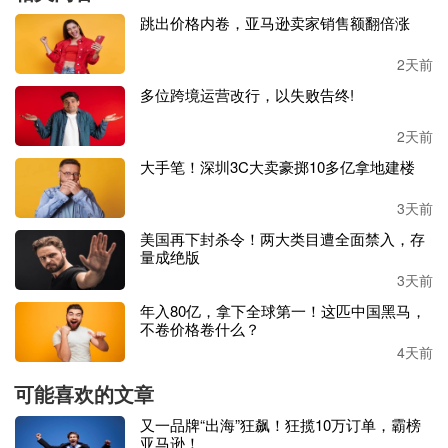
85.87%。
跳出价格内卷，亚马逊卖家销售额翻倍涨
与此同时，华宝新能正在美国加州、日本东京、德国杜塞尔
2天前
多夫、韩国首尔等地设立本地子公司和本土化运营团队，以
多位跨境运营改行，以失败告终!
提升区域竞争力。
2天前
在
渠道建设
方面，华宝新能已构建
“官网独立站+第三方电商
大手笔！深圳3C大卖豪掷10多亿拿地建楼
平台+线下零售”三位一体的销售模式。其中，品牌官网独立
站营收同比增长55.25%，占总营收的29.41%；在第三方电商
3天前
平台方面，公司深度运营亚马逊等全球主流平台，精准匹配
美国再下封杀令！两大类目遭全面禁入，存
用户需求，实现流量与销量的高效转化；线下零售渠道则布
量成绝版
局了Costco、Lowe's、Home Depot、Best Buy等全球知名零
3天前
售商，营收同比增长45.85
%
，进一步提升了品牌影响力和市
年入80亿，拿下全球第一！这匹中国黑马，
场占有率。
不卷价格卷什么？
4天前
从产品品类来看，
核心业务表现突出
。公司开创的
Solar Gen
erator光充户外电源品类营收同比增长超60%，占总营收比重
可能喜欢的文章
超过50%，成为业务增长的核心驱动力。这不仅体现了该品
又一品牌“出海”狂飙！狂揽10万订单，霸榜
类强大的市场竞争力与增长潜力，也反映出公司在消费级光
亚马逊！