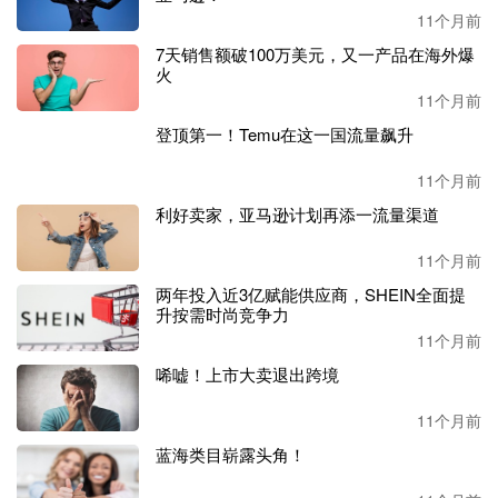
伏储能全场景解决方案方面的战略优势正逐步显现。
11个月前
7天销售额破100万美元，又一产品在海外爆
不过，华宝新能
在现金流和毛利率等方面仍需注意
。报告期
火
内，企业经营活动产生的现金流量净额为
-5.64亿元，同比下
11个月前
滑520.55%。同时，受海外市场通胀持续、便携储能产品竞
争加剧、原材料及费用波动等因素影响，其便携储能产品
登顶第一！Temu在这一国流量飙升
（毛利率-4.33%）和太阳能板等产品（毛利率-5.53%）的毛
11个月前
利率均有所下降。
利好卖家，亚马逊计划再添一流量渠道
双品牌
+ M2C助力领跑，挑战
与优势并存
11个月前
资料显示，
华宝新能成立于
2011年，总部位于深圳，旗下拥
两年投入近3亿赋能供应商，SHEIN全面提
有Jackery电小二和Geneverse两大品牌
。
升按需时尚竞争力
11个月前
唏嘘！上市大卖退出跨境
（
图源：
Jackery
官网
）
11个月前
公司自成立之初便专注于锂电池储能及光伏产品领域，核心
蓝海类目崭露头角！
品牌
Jackery电小二于2012年创立；2015年，公司新增便携储
能品类（户外电源），这一举措成为其发展的重要转折点。