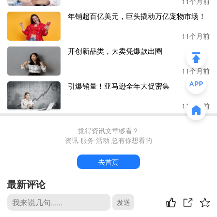
11个月前
当时便携储能市场尚处萌芽阶段，消费者认知度低，华宝新
年销超百亿美元，巨头撬动万亿宠物市场！
能的率先布局为后续发展奠定了基础。
11个月前
2016年，Jackery电小二推出首款户外便携储能电源“探索者”
开创新品类，大卖凭爆款出圈
系列，填补了市场空白；2018年发布便携太阳能板，实现储
能产品与太阳能充电的结合。
11个月前
2020年，为深耕市场并覆盖更多用户与场景，华宝新能推出
引爆销量！亚马逊全年大促密集
了家储品牌Geneverse。
11个月前
（
图源：品牌亚马逊店铺
）
觉得资讯文章够看？
资讯 服务 活动 总有你想看的
Geneverse可视为Jackery电小二的“补充”。从应用场景和目标
去首页
用户来看：
最新评论
Jackery电小二主要解决离网状态下的供电问题，应用于户外
休闲、户外作业及应急备电等场景，如自驾旅行、航拍摄
发送
影、移动办公等。产品在容量、功率、安全性、充电速度与