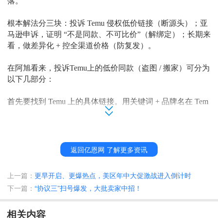
落。
根本解法分三块：投诉
Temu 侵权低价链接（断源头）；亚
马逊申诉，证明 “不是同款、不可比价”（解绑定）；长期来
看，做差异化 + 控全渠道价格（防复发）。
在阿旭看来，投诉
Temu上的低价同款（盗图 / 搬家）可分为
以下几部分：
首先要找到
Temu 上的具体链接。用关键词 + 品牌名在 Tem
u 搜索；用Google 图片搜亚马逊主图，把 Temu 同图链接全
抓出来。并记录链接 URL、标题、主图、价格、店铺名。
然后进入
Temu 投诉入口（知识产权 / 盗图）。Temu 有IP 侵
返回亿恩网 了解更多资讯
权投诉通道（必须英文提交）：打开Temu Seller Center → H
elp → Intellectual Property Rights Infringement或联系 Temu 官
上一篇：
更早开启、更爆热点，美区年中大促激战进入倒计时
方邮箱。投诉类型选：Copyright Infringement（盗图）/ Trade
下一篇：
“协议三”扫号爆发，大批卖家中招！
mark Infringement（商标）
相关内容
并准备投诉证据包括自己的亚马逊主图原图（带拍摄时间
/