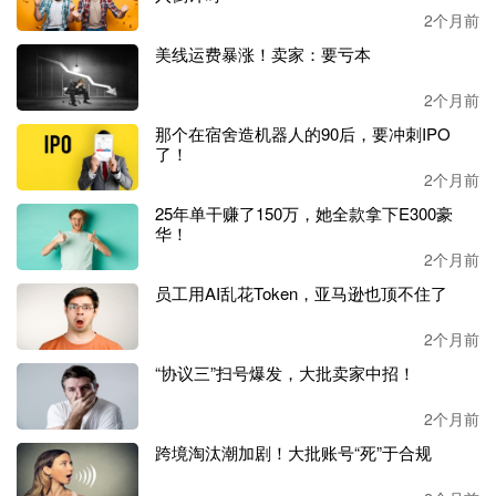
2个月前
根据大量卖家反馈，购物车丢失，给他们带来了重大损失。
美线运费暴涨！卖家：要亏本
有卖家表示，短短两周内因平台比价问题，购物车反复丢失
2个月前
十余次。即便申诉找回，短则数小时、长不过几天便会再次
失效。该卖家
FBA 成本已达 7 美元，平台却要求定价仅 9
那个在宿舍造机器人的90后，要冲刺IPO
了！
美元，被迫低价售卖根本无利可图，直言这无异于亏本经
2个月前
营。
25年单干赚了150万，她全款拿下E300豪
华！
还有卖家直言，一款在售
9 年的老品，常年售价 12.99 美
元。此前因比价问题丢失购物车，被迫降价至 9.99 美元，
2个月前
近期平台再次要求下调至 8.6 美元。加拿大站点情况更夸
员工用AI乱花Token，亚马逊也顶不住了
张，部分商品定价甚至低于配送成本，实在离谱。他认为，
平台明显在强制对标 Temu 低价，变相挤压卖家利润。
2个月前
“协议三”扫号爆发，大批卖家中招！
大家普遍认为，若亚马逊不解决这个问题，将是卖家和平台
双输的局面。
2个月前
跨境淘汰潮加剧！大批账号“死”于合规
“倘若问题得不到根本解决，卖家将蒙受巨额损失，平台自
身也会遭受重创。我的定价本就低于绝大多数同行，却照样