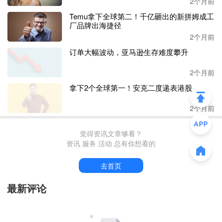
2个月前
丢失了购物车。”亚马逊卖家小张认为，购物车频繁丢失，
Temu拿下全球第二！千亿砸出的新拼姆成工
不仅会大幅缩减消费者的选择空间，最终还会导致大量流量
厂品牌出海捷径
流向其他平台。
2个月前
订单大幅波动，亚马逊生存难度攀升
据了解，作为品牌方，小张的产品配送费高达
5.22 美元，
可 AI 系统却强行要求其把售价降到仅 4.89 美元。小张表示
2个月前
实在无法理解这套运营逻辑和系统算法。
拿下2个全球第一！安克二度递表港股
小李也提到，亚马逊大规模裁员、引入
AI 系统替代人工，
2个月前
是购物车问题频发的重要原因。
他介绍，自家店铺从
觉得资讯文章够看？
4 月底开始丢失购物车，至今未能恢
资讯 服务 活动 总有你想看的
复。即便通过品牌独立站提交申诉，也遭到平台驳回，且始
终无法解除与 Temu 链接的比价绑定。平台要求将售价降至
去首页
5 美元方可恢复购物车，但仅配送成本就已达到 5 美元，根
本没有降价空间。
最新评论
小李坦言，亚马逊的
AI 比价机制完全忽视产品成本与品
质，规则极不合理。目前店铺销量停滞、广告也无法正常投