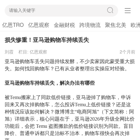
亿恩TRO
亿恩观察
金融财税
跨境物流
聚焦北美
欧
损失惨重！亚马逊购物车持续丢失
刘霞
栏目:
亿恩观察
2个月前
亚马逊购物车丢失问题持续发酵，不少卖家因此蒙受重大损
失。如何找回购物车？已有从业者整理出实操应对经验。
亚马逊购物车持续丢失，解决办法有哪些
被
Temu搬家上了同款低价链接，亚马逊掉了购物车，申诉
回来又再次掉购物车，怎么投诉Temu上低价链接？还是这
种情况应该如何解决？微博博主“电商阿旭”（下文简称：阿
旭）详细表示，核心问题在于，亚马逊2026年升级全网比价
功能后，会把 Temu 盗图搬款的低价链接识别为同款。盲目
降价、普通申诉都只是治标不治本，购物车很快会再次掉