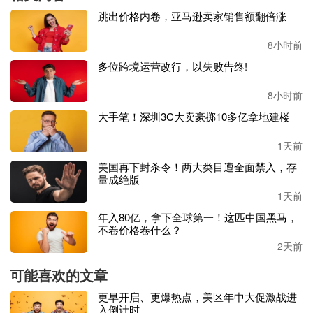
版权）、产品带 Logo 六面实拍图、品牌备案证书 / 商标证
跳出价格内卷，亚马逊卖家销售额翻倍涨
书、亚马逊 Listing 截图（ASIN、标题、图片）、Temu 侵权
链接截图（URL、图、价格）。声明：未经授权使用我方版
8小时前
权图片 / 商标，要求立即下架。
多位跨境运营改行，以失败告终!
Temu 一般3–7 天处理，盗图 / 未授权品牌下架率很高。多链
8小时前
接反复上架，需要反复投诉 + 发律师函（后续）。
大手笔！深圳3C大卖豪掷10多亿拿地建楼
针对亚马逊申诉过程中，购物车
“申诉回来又掉”这种情况，
1天前
阿旭认为核心原因是卖家之前申诉只传达“我价格合理、对
美国再下封杀令！两大类目遭全面禁入，存
方太低”这种逻辑，其实平台真正认的理由是系统比错了 ：
量成绝版
Temu 那个≠你这个，不能比价。
1天前
年入80亿，拿下全球第一！这匹中国黑马，
因此，中招卖家在向亚马逊申诉时需要重点注意这一点，提
不卷价格卷什么？
交和
Temu 投诉同一套证据时，讲明“不是同款、不可比价、
2天前
盗图侵权”。而且，每次掉购物车后，重复开 Case 需补充新
证据（如 Temu 下架回执）。
可能喜欢的文章
更早开启、更爆热点，美区年中大促激战进
卖家损失惨重！购物车丢失背后
入倒计时