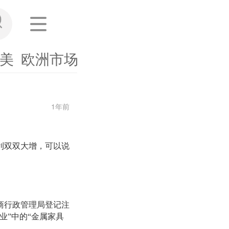
美
欧洲市场
东南亚
其他市场
海外
1年前
净利双双大增，可以说
江省工商行政管理局登记注
业”中的“金属家具