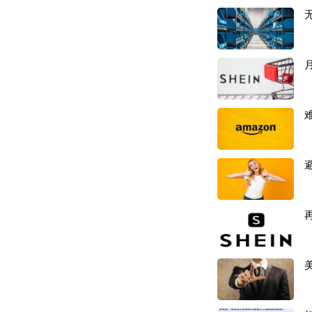
3、积极开拓国内
重押跨境电商，效
浙江永强有底气应
队，还是市场知名
研发设计团队方面
内的研发人员紧密
度与品牌建设方面
品设计能力等方面
的逐步推广，市场
浙江永强产品销售
势，产品早已进入
公司在跨境电商领
据了解，浙江永强
宁波库比客电子商