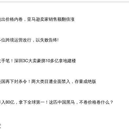
永强营业收入目标为 50 亿元，净利润目标为 2 亿元。经过前几年
明显，公司预计接下来的两年面临一部分产能的出清。
跳出价格内卷，亚马逊卖家销售额翻倍涨
洲地区是户外休闲家具及用品行业的主要市场，公开数据显示，
54.84%，2023年度的北美市场收入占比约60%，2022年度
收占比均不低。
多位跨境运营改行，以失败告终!
贸易政策的影响下，户外休闲家具及用品的产业链、供应链以及外
永强所处行业具有较明显的季节性，每年的业务年度为7月份至第
大手笔！深圳3C大卖豪掷10多亿拿地建楼
下：每年十一月份开始至第二年三四月份是产品选样时间，四五
开始生产忙季，十一月份开始大规模出货，二、三月份至九月份
的订单是去年接的，价格不会变动了，关税会影响新业务年度订
美国再下封杀令！两大类目遭全面禁入，存量成绝版
六七月份才会明朗。
国际贸易环境，浙江永强表示已有应对措施：
年入80亿，拿下全球第一！这匹中国黑马，不卷价格卷什么？
投入，积极布局新技术，通过核心技术提升核心竞争力，积极尝
品的升级换代与结构调整；
大跨境电商业务推广支持力度，稳步推进东南亚建厂工作，为公
章