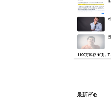
段，因此2021年
已经取得了较好效
接下来，浙江永强
过 Amazon、W
全球销售、设计和
传统外贸企业加速
易模式的基础上，
跨境电商这片热土
最新评论