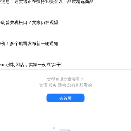
好消息！速卖通正在扶持10美金以上品质精选商品
收入规模较小，但是增速较快，回报明显。随着时间推移，2024
果。
特朗普关税松口？卖家仍在观望
会继续加大自有品牌以及跨境电商业务的投入，在稳固现有
OD
ayfair、Temu 等主要电商平台，着力提升自主品牌产品的推广，
服务中心建设，构建多层次的创新体系，以创新驱动高质量发展
涨价！多个船司发布新一轮通知
拥抱跨境电商，已成行业潮流。观察可以发现，众多家具企业在
纷纷尝试自营跨境电商模式也逐步兴起，或者委托专业机构代运
上，未来还会有更多家具企业脱颖而出。
1100万库存压顶，Temu强制闭店，卖家一夜成“弃子”
觉得资讯文章够看？
资讯 服务 活动 总有你想看的
去首页