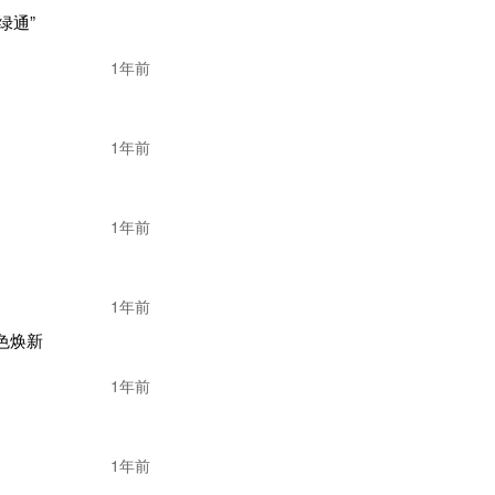
绿通”
1年前
客户群、研发设计团
1年前
能打。
、设计团队，并与国
1年前
供了保障；市场知名
质量、交货保障、产
。随着公司自有品牌
推广力度。
1年前
色焕新
力和产品品质等优
年来，顺应市场潮流，
1年前
业务的子公司，分别为
1年前
营，尚处于起步阶