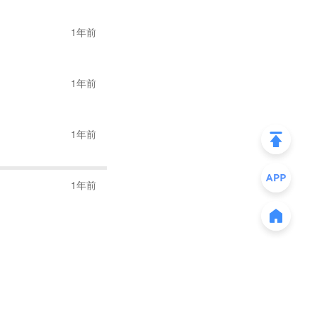
年公司在跨境电商领域
1年前
M 业务的基础上，通
加速国际化布局，加强
1年前
。
原有的批发式国际贸
1年前
营跨境电商业务。在
1年前