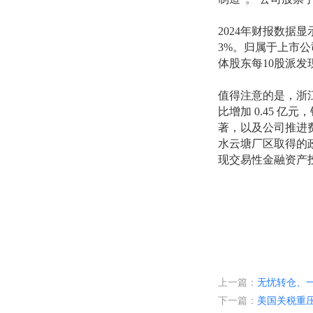
2024年财报数据
3%。归属于上市公司
体股东每10股派发
值得注意的是，浙
比增加 0.45 亿
著，以及公司推进
水云塘厂区取得的政
现交易性金融资产投
浙江永强经营产品
闲场所（餐馆、酒
占比最高，达到了62
上一篇：
无忧转仓、一
关税新政来袭！已
下一篇：
美国关税重