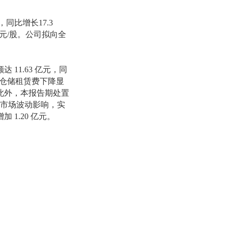
元，同比增长17.3
1元/股。公司拟向全
额达
11.63 亿元，同
海外仓储租赁费下降显
此外，本报告期处置
证券市场波动影响，实
1.20 亿元。
庭院和露台、户外休
收为35.65亿元，