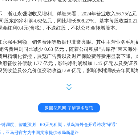
显示，浙江永强增收又增利。详细来看，
2024年营业收入56.75亿
股东的净利润4.62亿元，同比增长808.27%。基本每股收益0.2
现金红利0.4元(含税)，不送红股，不以公积金转增股本
。
江永强毛利额、销售费用等数据也非常亮眼。其中主营业务毛利
元，销售费用则同比减少 0.63 亿元，随着公司积极“去库存”带来
费用精细化管控，展览广告费以及财产保险费等费用显著下降。
府征收补偿款 1.77 亿元，影响净利润增加 1.45 亿元以及受
资收益及公允价值变动收益1.68 亿元，影响净利润较去年同期增加 
包括户外休闲家具、遮阳伞、帐篷三大系列。产品主要用于家庭
吧、海滩、公园）及酒店等休闲场所。
2024年浙江永强休闲家具营
返回亿恩网 了解更多资讯
.83%，遮阳家具营收为19.45亿元，占比为34.27%。
键调度、智能预测、60天免租期，菜鸟海外仓开通跨境“绿通”
有应对措施
压，亚马逊官方为中国卖家提供破局新思路！