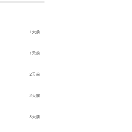
市场需求的剧烈波动，
浙江永强
2024年度的
的北美市场收入占比约
1天前
贸出口均面临重大不
1天前
二年6月份。大部分
月份到七八月份是下
是面向终端市场的销
2天前
单，订单情况还不好
2天前
试新技术、新材料的
3天前
司全球业务布局做出