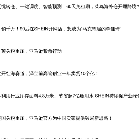
无忧转仓、一键调度、智能预测、60天免租期，菜鸟海外仓开通跨境“
市场，实现国内国际市场双循环、双促进格局。
果显著
月销千万！90后在SHEIN开网店，想成为“马克笔届的李佳琦”
对复杂的国际环境，源于自身的核心竞争力，无论是销售渠道和
度与品牌建设，亦或是内部管理与人才优势，每一样拧出来都很
难顶关税重压，亚马逊紧急行动
，为及时把握市场流行趋势，浙江永强在德国、美国成立了研发
配合，突出的研发设计能力与样品制作体系为公司的市场开拓提
，通过与全球主要户外休闲家具销售商多年的合作，公司的产品
避开红海赛道，泽宝前高管创业一年卖货10个亿！
均获得了多数客户的认可，在
ODM 市场建立了良好的市场口碑
知名度将进一步提升。在今后一段时间，公司将加大自有品牌的
再利用行业库存面料4.8万米、节省超7亿瓶用水 SHEIN持续促产业绿
渠道包括大型连锁超市、品牌商、电商平台等。凭借研发设计能
了
COSTCO、HD、Lowe's 等大型连锁超市的供应商体系。近
域加大投入。
美国关税重压，亚马逊官方为中国卖家提供破局新思路！
分别于
2020年底及2021年初投资成立了两家以跨境电商为主要
务有限公司、宁波络森网络科技有限公司，刚开始跨境电商的运