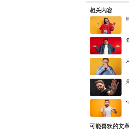
2025 年，浙江
相关内容
行业产能增加较为
据了解，北美及欧
北美市场收入占比约为
为55%，近三年营
2025 年，美国
确定性。由于浙江
订单的流程大概如
订单时间，九月份
售季节。所以现在
预计，预计需要到
面对一系列复杂的
1、持续加大研发
应用以推进各类产
2、在欧美市场加
可能喜欢的文
有益尝试。