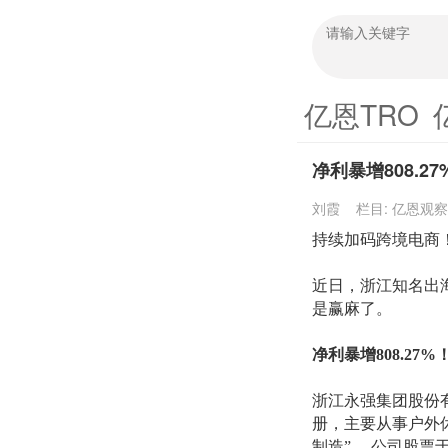
亿恩TRO
净利暴增808.2
刘霞
栏目:
亿恩观察
持续加码跨境电商
近日，浙江知名出
是赢麻了。
净利暴增
808.27%
浙江永强集团股份
册，
主要从事户外
制造”。
公司股票