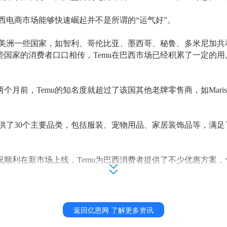
在巴西电商市场能够快速崛起并不是所谓的“运气好”。
拉丁美洲一些国家，如智利、哥伦比亚、墨西哥、秘鲁、多米尼加
些国家的消费者口口相传，Temu在巴西市场已经积累了一定的
两个月前，
Temu的知名度就超过了该国其他老牌零售商，如Marisa、
站提供了30个主要品类，包括服装、宠物用品、家居装饰品等，满
祝顺利在新市场上线，
Temu为巴西消费者提供了不少优惠方案，
生活用品和百货，如睡衣、手持按摩器和迷你便携式投影仪等）
规定最低购物金额为65雷亚尔，且所有购买商品包裹均由邮局免费
返回亿恩网 了解更多资讯
Temu方面将提供10雷亚尔的代金券作为赔偿。