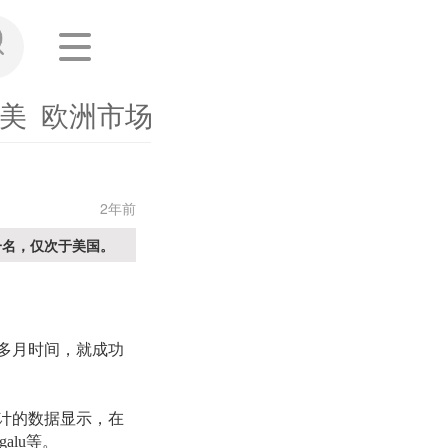
美
欧洲市场
东南亚
其他市场
海外
2年前
一名，仅次于美国。
多月时间，就成功
c统计的数据显示，在
alu等。