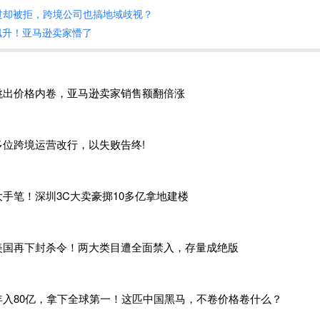
过却被拒，跨境公司也搞地域歧视？
、一系列的优惠措施以及全面的售后服务，当地消费者根本没有
飙升！亚马逊卖家懵了
巴西大受欢迎的中国电商平台不只有
Temu，速卖通和Shein在
跳出价格内卷，亚马逊卖家销售额翻倍涨
和应用在巴西电商市场的点击量环比增长11.9%，达到6100万次
名第六；而Shein同期的点击量达到2300万次，占据2.9%市场
多位跨境运营改行，以失败告终!
境电商平台的发展是一帆风顺的。
大手笔！深圳3C大卖豪掷10多亿拿地建楼
宣布将从
8月1日起，对价值低于50美元的商品征收
20%
的
进口税
S)。
美国再下封杀令！两大类目遭全面禁入，存量成绝版
西，美国、欧盟等也收紧了对低价商品的关税管控，免税时代无
，虽然目前在巴西的发展一路狂飙，但未来其进一步增长或将面临严
年入80亿，拿下全球第一！这匹中国黑马，不卷价格卷什么？