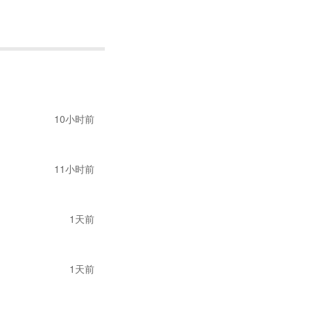
理由拒绝在
Temu上
该市场也占据着重要地
，所占份额为3.
10小时前
份额，排名第七。
11小时前
和
17%至19%的商品
1天前
疑正在成为过去式。
峻考验。
1天前