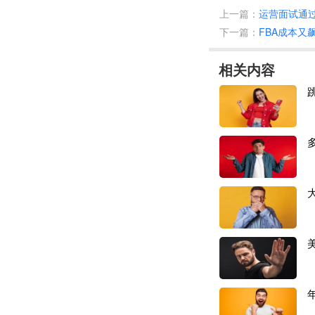
上一篇：
运营面试通
面对多样化的商品
下一篇：
FBA成本又
购物。
相关内容
值得一提的是，在
位。
6月份，速卖通网站
3%，在该市场中排
不过，没有哪个跨
前段时间巴西政府
和服务流通税(ICM
其实，不仅是在巴
对于
Temu来说