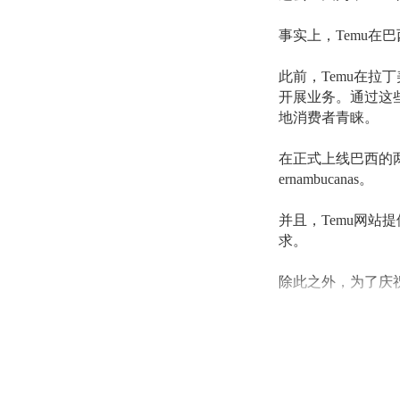
事实上，
Temu
此前，
Temu在
开展业务。通过这
地消费者青睐。
在正式上线巴西的
ernambucanas。
并且，
Temu网
求。
除此之外，为了庆
物折扣（涵盖日常
务。
同时，
Temu还
品延迟送达的情况，