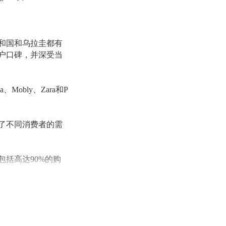
共和国和乌拉圭都有
用户口碑，并深受当
Mobly、Zara和P
足了不同消费者的需
包括高达90%的购
以及免费送货到门服
送货上门，若出现商