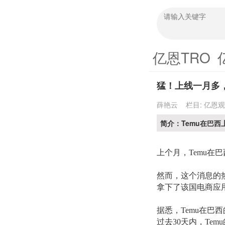
亿恩TRO
猛！上线一月多
薛艳云
栏目:
亿恩观
简介：Temu在巴
上个月，
Temu
然而，这个消息的
拿下了该国
电商应
据悉，
Temu在巴
过去30天内，Temu