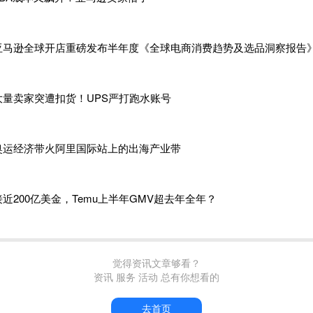
亚马逊全球开店重磅发布半年度《全球电商消费趋势及选品洞察报告
大量卖家突遭扣货！UPS严打跑水账号
奥运经济带火阿里国际站上的出海产业带
接近200亿美金，Temu上半年GMV超去年全年？
觉得资讯文章够看？
资讯 服务 活动 总有你想看的
去首页