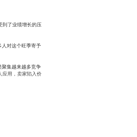
受到了业绩增长的压
多人对这个旺季寄予
。
类聚集越来越多竞争
人应用，卖家陷入价
相互争斗，尤其是一
家身上。
两重天，
有人压力激
业绩。