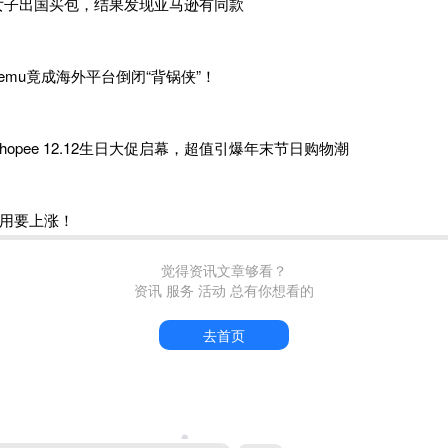
女子出国买包，结果发现亚马逊有同款
！中国卖家业绩飞升
llegro平台环境相对轻松，
目前平台的中国卖家占比并不算高，不
Temu竟成海外平台倒闭“背锅侠”！
家来说竞争压力不大，其中
业绩出彩的中国卖家更是不少，这些成
洲市场有一定的销售经验 2. 积极参加平台的促销活动或且有清晰的引
Allegro平台的官方仓，能够提供高效的配送服务 4. 销售质量
Shopee 12.12生日大促启幕，超值引爆年末节日购物潮
 所售品类在欧洲市场具有性价比优势
。
发力中国市场，
Smart!免运费计划扶持下，大批中国卖家业绩飞升。
用要上涨！
划是Allegro针对客户特别打造的一项忠诚计划
——参加该计划的客
觉得资讯文章够看？
数的免费配送和退货服务。据统计，Allegro Smart!计划已有
资讯 服务 活动 总有你想看的
配送至超过9万个快递柜和自提点的网络。
去首页
名）
于
2022年加入Allegro Smart!免运费计划，刚开始只有
约
20%
这些offer添加了Smart!徽章以后，店铺的销量很快就有了明显
下，逐步优化自己的offer，从而逐步提升了有资格开通Smart!免
年，已经有超过78%的offer得到了Smart!徽章。对比2021年和202
了近两倍的增长，营业额突破百万人民币
。