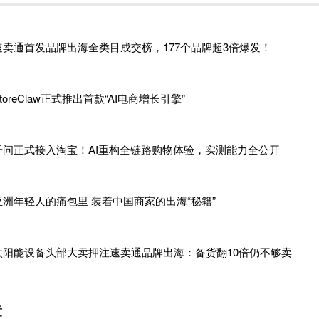
速卖通首发品牌出海全类目成交榜，177个品牌超3倍爆发！
toreClaw正式推出首款“AI电商增长引擎”
千问正式接入淘宝！AI重构全链路购物体验，实测能力全公开
亚洲年轻人的痛包里 装着中国商家的出海“秘籍”
太阳能设备头部大卖押注速卖通品牌出海：备货翻10倍仍不够卖
章