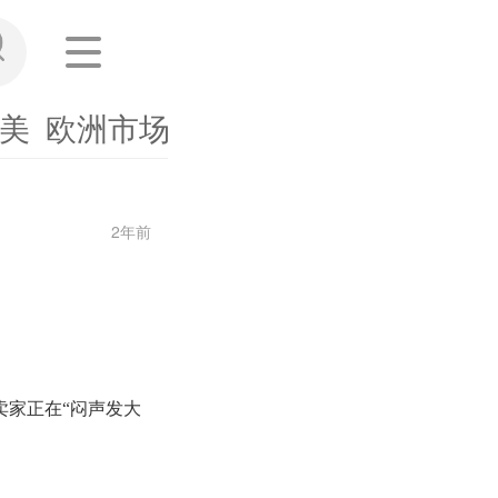
美
欧洲市场
东南亚
其他市场
海外
2年前
卖家正在
“闷声发大