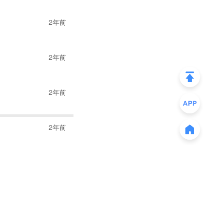
2年前
到
10%
。因此在
Alle
功卖家基本具备如
流促销战略 3. 在
2年前
评分高，能够提供优
2年前
户仅需支付很少的
2年前
超过500万用户，该
的
offer符合Smart!计
的增长,于是该卖家在
运费计划的offer
2年和全年的GMV，
该