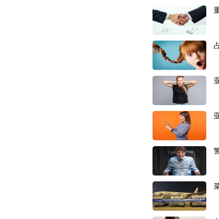
“不卷、出单快、利
境卖家“新宠”。
Allegro
是
波兰第一
历史。对于很多波兰
会首先考虑Allegro
至
2022年Alle
事实上，
Allegro
的
台
。