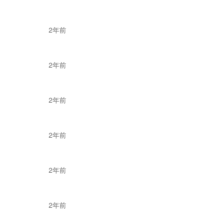
2年前
2年前
2年前
而出，成为越来越多跨
2年前
上已经有
24年的发展
%的波兰网民在网购时
也具有绝对的优势
，
截
2年前
排名前十的电商平
2年前