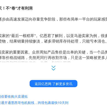
天！不
“卷”才有利润
逐步由高速发展迈向存量竞争阶段，那些布局单一平台的玩家感
卖家的
“最后一根稻草”
。亿恩君了解到，以亚马逊卖家为例，很
货物，结果销量持续惨淡，诸多滞销库存待处理，只能亏本清仓
围困卖家的重要因素。众所周知产品售价是出单的关键，当一个品
择靠价格战铺路，先熬死同行再收割市场，只是这一策略被更多
只能是和同行两败俱伤，单量、利润均下滑。
内部中国卖家之间的竞争异常激烈，另一方面跨境平台之间也在
场，大力
“烧钱”补贴消费者，最终很多成本却都分摊在了平台卖
返回亿恩网 了解更多资讯
底哪些人在赚钱？”观察可以发现，
跨境卖家的处境
可以说是
冰火
易佰要收购大卖通拓
大批中国卖家及时多平台布局，开拓新赛道，挽救了岌岌可危的
卖通开通墨西哥包机航线，跨境包裹最快10天到