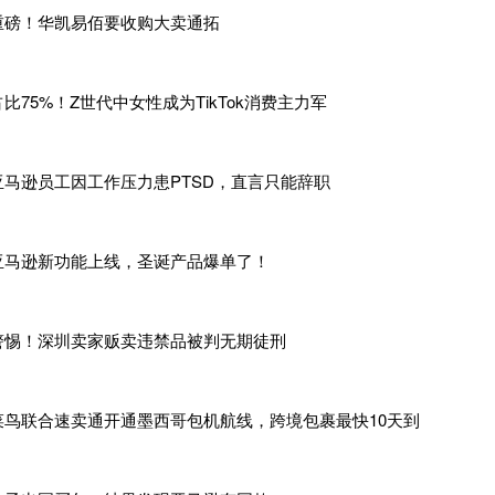
重磅！华凯易佰要收购大卖通拓
占比75%！Z世代中女性成为TikTok消费主力军
亚马逊员工因工作压力患PTSD，直言只能辞职
润高”是出海卖家的理想平台，欧洲宝藏电商平台Allegro脱颖
亚马逊新功能上线，圣诞产品爆单了！
家也是最大的电商平台，常年被评选为波兰
“超级品牌"
，
在市场
警惕！深圳卖家贩卖违禁品被判无期徒刑
人来说，“网购”这一概念就是与Allegro密切相关的，超过80
。
除了
有
领先于其他平台的知名度，
Allegro在客户忠诚度方面
gro平台NPS（净推荐值）达83，远超行业平均水平
。
菜鸟联合速卖通开通墨西哥包机航线，跨境包裹最快10天到
影响力早已走出波兰，其在欧洲访问量稳居前三，更是
全球流量