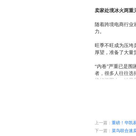
卖家处境冰火两重
随着跨境电商行业
力。
旺季不旺成为压垮
厚望，准备了大量
“内卷”严重已是
者，很多人往往选
格战怪圈中，结果
一方面是跨境平台
些新平台为扩张市
“做跨境电商，到
上一篇：
重磅！华凯
增濒临退场，也有
下一篇：
菜鸟联合速