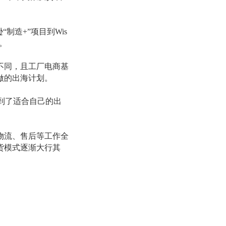
制造+”项目到Wis
。
不同，且工厂电商基
做的出海计划。
找到了适合自己的出
物流、售后等工作全
货模式逐渐大行其
台先后推出了相似的