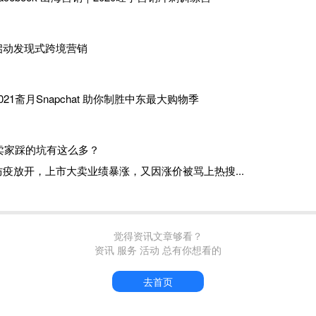
启动发现式跨境营销
2021斋月Snapchat 助你制胜中东最大购物季
入驻Temu一个月，卖家踩的坑有这么多？
防疫放开，上市大卖业绩暴涨，又因涨价被骂上热搜...
觉得资讯文章够看？
资讯 服务 活动 总有你想看的
去首页