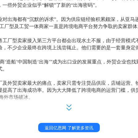
一些外贸企业似乎“解锁”了新的“出海密码”。
业对出海都有
“沉默的诉求”。因为供应链经验积累颇深，从亚马逊“
划，工厂型及工贸一体商家一直是跨境电商平台努力争取的卖家群体
将工厂型卖家接入第三方平台都会出现水土不服，由于经营模式
验，不少企业最终在跨境上浅尝辄止。他们需要的是一套量身定
电商‘造船’中国制造‘出海’”成为出口业的发展重点，外贸企业也
式。
厂及外贸卖家最大的痛点，卖家只需专注货品供应，店铺运营、
显提高了出海成功率。因为大大降低了跨境电商的运营门槛，供
在海外市场破冰。
来了，广大卖家出海才有机会做“多选题”
四小龙”的四家跨境电商平台中，SHEIN、速卖通、Temu三家平
返回亿恩网 了解更多资讯
卖通在原有平台模式之外，推出了“全托管”作为服务补充。