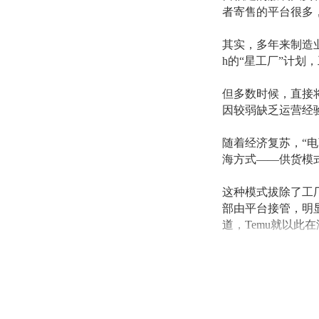
者寄售的平台很多，
其实，多年来制造
h的“星工厂”计
但多数时候，直接
因较弱缺乏运营经
随着经济复苏，
“
海方式——供货模
这种模式拔除了工
部由平台接管，明
道，
Temu就以此
平台服务
“卷”起
今年被称为
“出海
供货模式。其中速