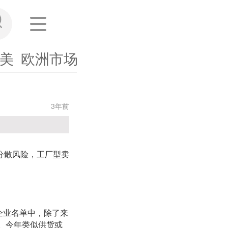
美
欧洲市场
东南亚
其他市场
海外
3年前
分散风险，工厂型卖
企业名单中，除了来
。今年类似供货或