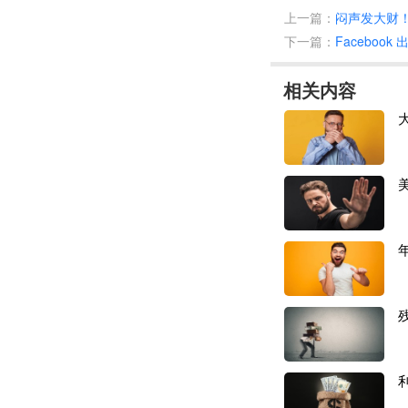
上一篇：
闷声发大财
为争取更多卖家入
下一篇：
Faceboo
无形之中，还是拉
相关内容
类似于不久前，
T
在他们还有其他一
据了解，部分商家
卖家的流动性也会
一件好事。”如今
卖通全托管、SHE
平台模式趋于成熟
商家中就包含了大
即将开卖。
速卖通
“全托管”
通在国内的优选仓
过不擅长的经营打