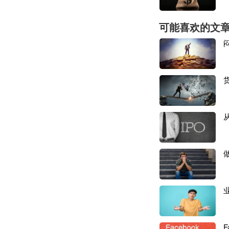
据悉，速卖通全托
可能喜欢的文
管店铺的商品提供
一位资深外贸人认
好事，现在唯一的