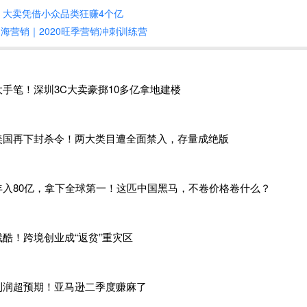
！大卖凭借小众品类狂赚4个亿
驻，这些平台不可避免地在服务和补贴上展开竞争，对卖家群体
k 出海营销｜2020旺季营销冲刺训练营
低了出海的一些门槛。
emu取消了商品国内配送段的部分或全部运费补贴，一些卖家的
些平台选择。
大手笔！深圳3C大卖豪掷10多亿拿地建楼
加入速卖通全托管服务之前，也在
Temu和SHEIN上经营。
美国再下封杀令！两大类目遭全面禁入，存量成绝版
刺激平台的服务调整。一位跨境人士就认为：
“卖家供货的选择
，多平台供货经营的趋势已初见端倪，工厂型、工贸一体卖家开始
IN、Temu等多个平台上同时经营，让生意更加灵活，并降低单
年入80亿，拿下全球第一！这匹中国黑马，不卷价格卷什么？
、加入的企业也越来越多。目前，速卖通
“全托管”已经开始引入
量知名卖家。部分速卖通卖家也表示，已经对接了全托管服务，
残酷！跨境创业成“返贫”重灾区
的分工十分明确。卖家开通全托管店铺，考虑成本和利润后合理报
利润超预期！亚马逊二季度赚麻了
，这些商品就会通过专属频道呈现给消费者。全托管帮外贸企业
理环节，将产品直接推到了海外消费者面前。