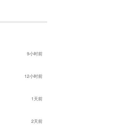
而言，这种竞争局面
销售计划被打乱。现
9小时前
在增多，这对行业是
做“多选题”，在速
12小时前
一平台的运营风险。
新商报名，首批入驻
1天前
刚刚备货过去测试，
2天前
价，然后备货到速卖
打通了C端销售，跳