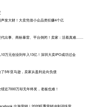
管店铺目前不收取佣金，销售回款较快；跨境物流全部由平台负
章
3个月售后免责期，免责期内如有退款均由平台负责。
闷声发大财！大卖凭借小众品类狂赚4个亿
为，新事物出现时，如果合适就值得一试。
“我觉得各大平台把
门槛仅仅是产品，哪怕你不懂英文、不懂运营，有产品优势也能做
货代出事、商标暴雷、平台倒闭！卖家：活着真难……
从10万元创业到年入13亿！深圳大卖IPO成功过会
做了5年亚马逊，卖家从盈利走向负债
业绩近7000万却无年终奖，老板也难！
Facebook 出海营销｜2020旺季营销冲刺训练营