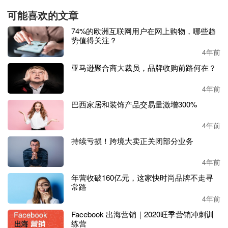
可能喜欢的文章
74%的欧洲互联网用户在网上购物，哪些趋
势值得关注？
4年前
亚马逊聚合商大裁员，品牌收购前路何在？
前不久，
Shopee
宣布
波兰站点将于
2022
年
5月
13日 15:00（新
加坡时间）新增SLS物流渠道：Przesyłka Ekonomiczna（经
4年前
济渠道-派送到门）。
据了解，这一变动不会对卖家成本产
巴西家居和装饰产品交易量激增300%
生影响，只是为买家提供更多的包邮渠道。另外，这一包邮
渠道仅适用于体积与重量小的包裹。
4年前
持续亏损！跨境大卖正关闭部分业务
波兰电商发展虽起步较晚，但发展步伐迈得飞快。据有关调
查显示，
超过
90%的波兰B2B公司计划开发
更多的线上
渠
4年前
道
，
超过
25%的
B2B企业表示80%的营收
是线上渠道创造
年营收破160亿元，这家快时尚品牌不走寻
的
。
常路
4年前
疫情开始后，波兰出现了
11000家新的在线商店，有95%
的
Facebook 出海营销｜2020旺季营销冲刺训
新增电商企业
表示体验到了销售额和买家数量双增长的
喜
练营
悦
。