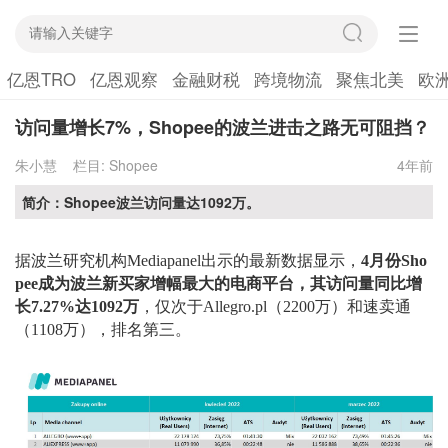
亿恩TRO
亿恩观察
金融财税
跨境物流
聚焦北美
欧
访问量增长7%，Shopee的波兰进击之路无可阻挡？
朱小慧
栏目:
Shopee
4年前
简介：Shopee波兰访问量达1092万。
据
波兰研究机构
Mediapanel
出示的最新数据显示
，
4月份
Sho
pee
成为波兰新买家增幅最大的
电商平台
，
其
访问量同比增
长
7.27%达1092万
，仅次于Allegro.pl
（
2200万
）
和速卖通
（
1108万
），
排名第三。