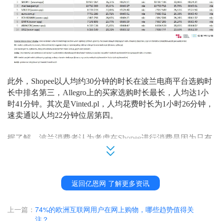
此外，
Shopee以人均
约
30分钟
的时长在波兰电商平台选购时
长中排名第三，
Allegro上的
买家
选购时长最长，人均达
1小
时41分钟。其次是Vinted.pl，人均花费时长为1小时26分钟
，
速卖通以人均
22分钟位居第四。
据了解，波兰消费者认为考虑在
Shopee
进行消费是因为
只有
在
成交（收到货
且不退货退款
）后，卖家
才能
收到货款
。
近两年，
Shopee
发展得风生水起
，
成功抢走
Lazada东南亚电
返回亿恩网 了解更多资讯
商老大的位置。不满足于此，Shopee野心勃勃，不断拓展欧
洲和拉美市场
，
且当前在这两大市场占据不少份额
。
去
年
9
月
，
Shopee
声势浩大地宣布进军波兰，并迅速展开市场，受
上一篇：
74%的欧洲互联网用户在网上购物，哪些趋势值得关
到波兰消费者的关注。
注？