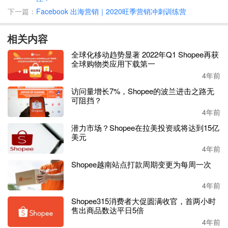
下一篇：
Facebook 出海营销｜2020旺季营销冲刺训练营
相关内容
全球化移动趋势显著 2022年Q1 Shopee再获
全球购物类应用下载第一
4年前
访问量增长7%，Shopee的波兰进击之路无
可阻挡？
4年前
潜力市场？Shopee在拉美投资或将达到15亿
美元
4年前
根据市场研究机构
Apptopia的最新数据，Shopee
应用程序的
下载量在
2021年全球
电商平台应用中排名
第一。
SHEIN
紧随
Shopee越南站点打款周期变更为每周一次
其后，而一贯稳居第一的
亚马逊跌至第四。
4年前
Shopee315消费者大促圆满收官，首两小时
售出商品数达平日5倍
4年前