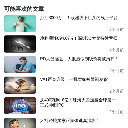
授权总统征收关税”，并指示驳回相关案件。这一裁决为美
可能喜欢的文章
国历史上规模最大的政府退款铺平了道路。
月活3000万＋！欧洲线下巨头的线上平台
据沃顿商学院测算，
退税总额高达一千七百五十亿美元，美
2个月前
国海关随即启动了首轮退款流程，首批退款金额超过三百五
净利骤降894.07%！深圳3C大卖持续亏损
十四亿美元。
2个月前
此后，包括联邦快递、
DHL、UPS在内的多家物流公司纷纷
启动客户退款流程，Costco、耐克等零售商也向政府申请了
PD大促临近，大批虚假划线价将被清扫！
退税并承诺将款项返还给消费者。任天堂等企业甚至就被迫
2个月前
缴纳的关税对美国政府提起了诉讼。
VAT严查升级！一批卖家被限制发货
然而，就在数以千计的企业向联邦政府申请数十亿美元退税
的背景下，亚马逊却始终保持着令人费解的沉默。起诉书指
2个月前
出，亚马逊并非缺乏申请退款的法律依据
——作为进口记录
从400万到18亿！珠海大卖逆袭全球第一，
方，它完全有资格向政府索回关税款项——但该公司却刻意
正式冲刺IPO
选择不采取行动。
2个月前
大批跨境卖家正集体逃离深圳！
花旗研究报告估计，包括亚马逊在内的多家零售巨头将从此