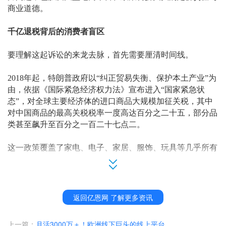
商业道德。
千亿退税背后的消费者盲区
要理解这起诉讼的来龙去脉，首先需要厘清时间线。
2018年起，特朗普政府以“纠正贸易失衡、保护本土产业”为
由，依据《国际紧急经济权力法》宣布进入“国家紧急状
态”，对全球主要经济体的进口商品大规模加征关税，其中
对中国商品的最高关税税率一度高达百分之二十五，部分品
类甚至飙升至百分之一百二十七点二。
这一政策覆盖了家电、电子、家居、服饰、玩具等几乎所有
民生品类，作为全球最大跨境电商平台且近七成商品采购自
中国的亚马逊，自然成为关税成本传导的核心节点。
2025年2月4日，特朗普政府开始依据《国际紧急经济权力
返回亿恩网 了解更多资讯
法》对进口商品加征新一轮关税，对华进口商品加征百分之
十的关税，随后又多次加码，到2025年4月对中国商品关税
上一篇：
月活3000万＋！欧洲线下巨头的线上平台