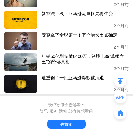
次退税中斩获巨额资金，其中亚马逊一家的退税金额就超过
2个月前
五十亿美元。
新算法上线，亚马逊流量格局将生变
亚马逊背后的商业考虑
2个月前
安克拿下全球第一！下个增长支点确定
如果说亚马逊不申请退税的行为只是一个合规层面的选择，
那么诉状所揭示的背后动因则让人不得不重新审视这家电商
2个月前
巨头的决策逻辑。
年销50亿到负债8400万：跨境电商"草根之
王"的坠落真相
起诉书尖锐地指出，亚马逊的沉默并非出于疏忽或法律顾
2个月前
虑，而是一个精心算计的政治姿态，其目的在于通过让联邦
遭重创！一批亚马逊爆款被清退
政府保留这笔资金来讨好特朗普政府
。
2个月前
诉状中的措辞尤为直白：
“问题在于，亚马逊用来讨好总统
的这笔资金并不属于亚马逊。这些资金是被非法从消费者那
里征收的，用于支付现已失效的《国际紧急经济权力法》关
觉得资讯文章够看？
资讯 服务 活动 总有你想看的
税”
。
去首页
为佐证这一关于政治动机的主张，诉状援引了
2025年4月发
生的一起戏剧性事件。当时有媒体报道称，亚马逊正在考虑