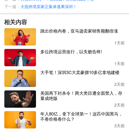
已加征至百分之一百四十五。
下一篇：
大批跨境卖家正集体逃离深圳！
面对持续攀升的关税成本，亚马逊迅速将成本转嫁给终端消
相关内容
费者。华尔街日报在
2025年7月对两千五百款亚马逊在售商
品的研究发现，亚马逊对其中约一千二百款低价商品提价百
跳出价格内卷，亚马逊卖家销售额翻倍涨
分之五点二，而同期沃尔玛对同一批商品反而降价近百分之
二。
1天前
多位跨境运营改行，以失败告终!
根据起诉书中的指控，在关税政策生效期间，亚马逊平台上
近一千种核心进口产品的价格平均涨幅达到百分之三十，部
1天前
分品类最高涨幅甚至高达百分之三百七十七。亚马逊首席执
大手笔！深圳3C大卖豪掷10多亿拿地建楼
行官安迪
·贾西也公开承认，关税成本会“渗透到部分价格
中”。
2天前
美国再下封杀令！两大类目遭全面禁入，存
转折出现在
2026年2月。美国最高法院以六比三的多数裁
量成绝版
定，特朗普依据《国际紧急经济权力法》实施全面贸易关税
2天前
的行为超越了总统的行政权限，认定该法律并未授权总统征
年入80亿，拿下全球第一！这匹中国黑马，
收此类关税。
不卷价格卷什么？
3天前
法院在裁决书中明确写道：
“《国际紧急经济权力法》并未