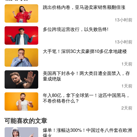
跳出价格内卷，亚马逊卖家销售额翻倍涨
13小时前
亚马逊最近在全国范围内将一线员工的
起薪提高了
1美元，
多位跨境运营改行，以失败告终!
至平均每小时19美元
，并
强调与其他类似工作相比
其
薪酬和
医疗福利
都要更好。亚马逊领导层
表示，工会可能会阻碍
其
13小时前
调整业务的
灵活性。
大手笔！深圳3C大卖豪掷10多亿拿地建楼
据
联邦劳工数据显示，
亚马逊仓库的受伤人数
远
高于全国平
1天前
均水平。
而
工人们
也
说，由于各种因素，亚马逊仓库的
员工
流失率
长期以来一直很高，
主要原因大多是员工承受不了工
美国再下封杀令！两大类目遭全面禁入，存
量成绝版
作压力或者是亚马逊对于员工需求有所变化
。
1天前
据悉，
亚马逊
还通知
工人，如果
加入公会
，他们的工资和福
年入80亿，拿下全球第一！这匹中国黑马，
利可能会受到影响。近几个月来，亚马逊还解雇了一些工会
不卷价格卷什么？
组织者。
亚马逊
表示，员工在违反内部政策后
会
被解雇。
2天前
可能喜欢的文章
那些投票反对成立工会的人表示，他们更愿意保持现状。在
ALB1工作了大约两年的Yari Reyes说，她不相信工会能提供
爆单！涨幅达300%！中国过冬八件套在欧洲
更好的薪酬和福利。
爆火