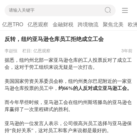
亿恩TRO
亿恩观察
金融财税
跨境物流
聚焦北美
欧
反转，纽约亚马逊仓库员工拒绝成立工会
李赵恒
栏目:
亿恩观察
3年前
据悉，
纽约州北部
一家
亚马逊
仓库的
工人投票反对
了
成立工
会，
这
对于
劳工组织来说无疑是一次打击
。
美国国家劳资关系委员会
称
，
纽约州
奥尔巴尼附近的一家
亚
马逊仓库
投票的员工中，
约
66%的人反对
成立
亚马逊工会。
而
今年早些时候，亚马逊工会在纽约州斯塔滕岛的亚马逊仓
库赢得了一次里程碑式的
胜利
。
亚马逊的一位发言人表示，公司很高兴员工选择与亚马逊保
持
“
良好
关系
”，这对员工和客户来说
都
是最好的。