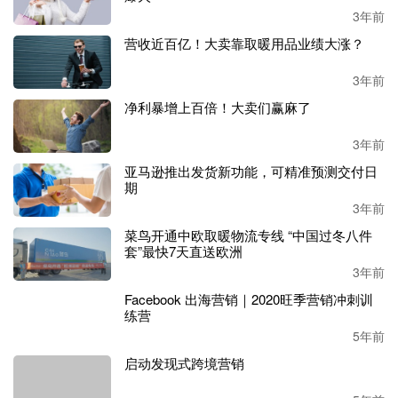
3年前
“让一个工会介入，扰乱我们与领导层的沟通，
有什么好
营收近百亿！大卖靠取暖用品业绩大涨？
处
？加入工会只会让我们
之间的隔阂加深
。
”
3年前
不过，亚马逊和其他许多仓库的员工仍然有分歧。多地的工
净利暴增上百倍！大卖们赢麻了
人团体表示，他们上周举行了罢工，其中就包括在南加州的
一个亚马逊航空枢纽。当地的员工表示，亚马逊最近的加薪
3年前
并没有弥补今年物价上涨带来影响。
亚马逊推出发货新功能，可精准预测交付日
期
3年前
菜鸟开通中欧取暖物流专线 “中国过冬八件
套”最快7天直送欧洲
3年前
Facebook 出海营销｜2020旺季营销冲刺训
练营
5年前
启动发现式跨境营销