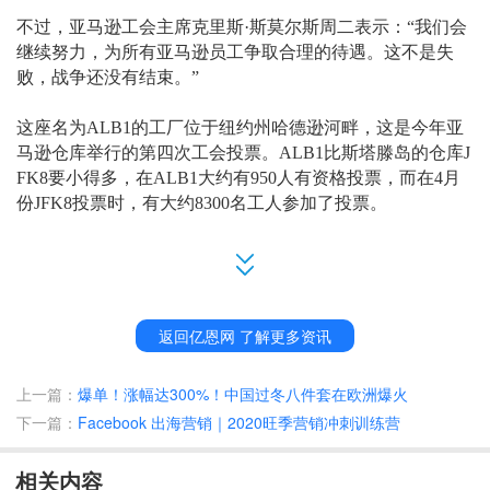
不过，
亚马逊工会主席克里斯
·斯莫尔斯周二表示：“我们
会
继续努力
，为所有亚马逊员工
争取合理的
待遇。这不是失
败
，战争还没有结束。
”
这座名为
ALB1的工厂位于纽约州哈德逊河畔，这是今年亚
马逊仓库举行的第四次
工会投票
。
ALB1比斯塔滕岛的
仓库
J
FK8
要
小得多
，
在
ALB1
大约有
950人有资格
投票，而在
4月
份JFK8
投票
时，有大约
8300名
工人参加了投票
。
返回亿恩网 了解更多资讯
上一篇：
爆单！涨幅达300%！中国过冬八件套在欧洲爆火
下一篇：
Facebook 出海营销｜2020旺季营销冲刺训练营
相关内容