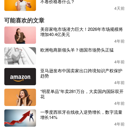
不卷价格卷什么？
如今，科沃斯已成为全球家用服务机器人和智能生活电器行
4天前
业的引领者，公司的智能清洁电器成为越来越多家庭的刚需
可能喜欢的文章
必备。
美容家电市场潜力巨大！2026年市场规模将
根据消费者的家庭清洁需求，
科沃斯打造了两大王炸品牌
增加40.4亿美元
——科沃斯品牌家用服务机器人和添可品牌智能生活电器产
4年前
品，这两大品牌构建了科沃斯加添可双轮驱动的业务模式。
欧洲电商新领头羊？德国市场势头正猛
2021 年，科沃斯和添可两大自有品牌业务收入合计达 118.4
4年前
7 亿元人民币，占公司总收入的 90.53%，
较上年的
75.96%
亚马逊发布中国卖家出口跨境知识产权保护
提升了14.57 个百分点。
趋势
4年前
不仅如此，这两大品牌的均价和毛利率也在进一步上移。
20
“明星单品”年卖281万台，大卖国内国际双开
21年公司综合毛利率较上年增加8.55 个百分点至51.41%，其
花
中自有品牌业务综合毛利率达54.90%。
4年前
一季度西班牙在线收入逆势增长，数字流量
一、科沃斯
增长14%
4年前
2021年，科沃斯品牌服务机器人销售收入达 67.10 亿元人民