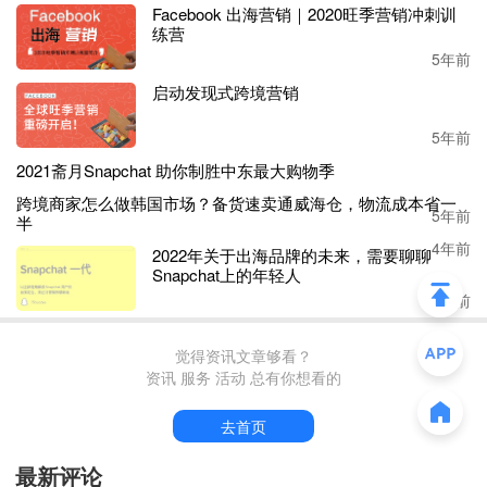
币，占全部收入的 51.28%，较上年增长58.42%。
Facebook 出海营销｜2020旺季营销冲刺训
练营
5年前
年报显示，公司科沃斯品牌服务机器人
2021年出货量340.4
万台，同比增长10.81%，出货均价1963元，同比增长43.6
启动发现式跨境营销
7%，产品毛利率较上年增加1.92 个百分点。
5年前
其中高端产品收入占该品牌总收入
91.0%，同比增加10.3个
2021斋月Snapchat 助你制胜中东最大购物季
百分点。零售价在3500-6000元的产品销售额占比更是显著
跨境商家怎么做韩国市场？备货速卖通威海
提升，从2020 年的5.11%上升至2021年的41.33%。
5年前
仓，物流成本省一半
4年前
从科沃斯品牌所在的家用服务机器人行业发展状况来看，
20
2022年关于出海品牌的未来，需要聊聊
21年，全球扫地机器人市场规模达53亿美金，同比增长1
Snapchat上的年轻人
8%。中怡康中国零售数据监测显示，2021 年，我国扫地机
4年前
器人市场规模达108亿元，同比增长22.2%，中国超越美国成
为全球最大市场，零售额占全球市场 32%，同比增长3 个百
觉得资讯文章够看？
分点。
资讯 服务 活动 总有你想看的
产品价格段方面，
2021年国内5000元+市场基本由科沃斯驱
去首页
动，科沃斯品牌在线上5000元-6000元市场零售额份额高达9
9.6%。