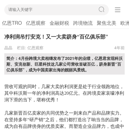
亿恩TRO
亿恩观察
金融财税
跨境物流
聚焦北美
欧
净利润吊打安克！又一大卖跻身“百亿俱乐部”
晶晶
栏目:
亿恩观察
4年前
简介：4月份跨境大卖相继发布了2021年的业绩，亿恩君发现科沃
斯、安克创新、巨星科技这几家公司营收首破百亿，跻身新晋“百
亿俱乐部”，成为中国卖家出海的靓丽风景线。
营收可观的同时，几家大卖的利润更是处于行业领跑地位，
其中科沃斯一年的净利润高达
20亿元。在跨境卖家哀嚎净利
润下滑的当下，堪称优秀！
几家新晋百亿卖家的共同优势之一则来自产品和品牌实力。
在坚持多年
“研产销”之后，他们都打造出了响当当的品牌，
成为自有品牌傍身的优质卖家。而塑造企业品牌力，也成中