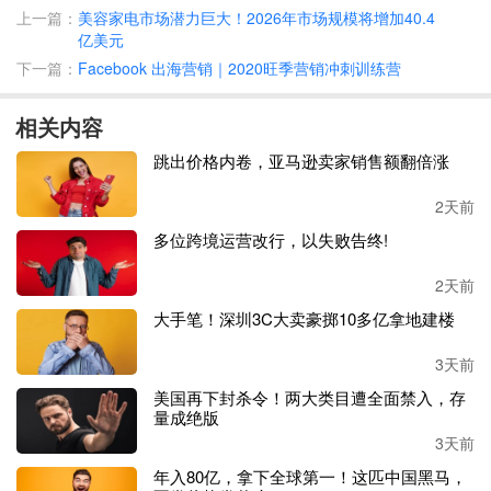
上一篇：
美容家电市场潜力巨大！2026年市场规模将增加40.4
亿美元
下一篇：
Facebook 出海营销｜2020旺季营销冲刺训练营
相关内容
跳出价格内卷，亚马逊卖家销售额翻倍涨
2天前
科沃斯
2022年一季度
数据也已发布，同样保持了高速增长的
态势，其
一季度营收
32.01亿元，同比增长43.90%；归属于
多位跨境运营改行，以失败告终!
上市公司股东的净利润4.24亿元，同比增长27.20%。
2天前
一年净利润
20.10亿，按天计算，科沃斯平均每天净赚大约5
大手笔！深圳3C大卖豪掷10多亿拿地建楼
50万元
，这吸金能力着实令同行羡慕！
3天前
作为国内
“扫地机器人第一股”，科沃斯头顶光环。1998年至
美国再下封杀令！两大类目遭全面禁入，存
今，科沃斯引领开发了包括扫地机器人、擦窗机器人和空气
量成绝版
净化机器人等在内的多款针对家庭地面清洁及环境健康的服
3天前
务机器人产品。
年入80亿，拿下全球第一！这匹中国黑马，