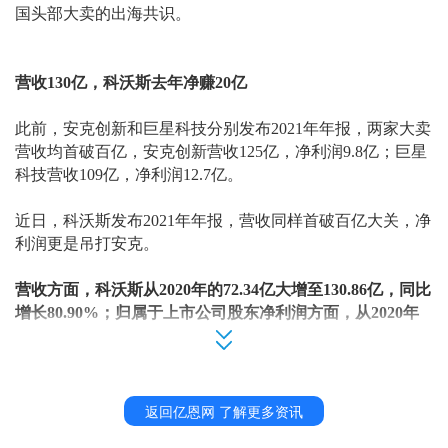
国头部大卖的出海共识。
营收
130亿，科沃斯去年净赚20亿
此前，安克创新和巨星科技分别发布
2021年年报，两家大卖
营收均首破百亿，安克创新营收125亿，净利润9.8亿；巨星
科技营收109亿，净利润12.7亿。
近日
，
科沃斯发布
2021年年报
，
营收同样首破百亿大关，净
利润更是吊打安克。
营收方面，科沃斯从
2020年的72.34亿大增至130.86亿，
同比
增长
80.90%
；
归属于上市公司股东净利润
方面，从
2020年
的6.41亿直接跃升至
20.10亿元，同比大增213.51%。
返回亿恩网 了解更多资讯