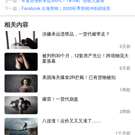
上一篇：
年复合增长率达300%！TikTok广告收入激增
大件货品”的思路，可为消费者平均节约2
0-30%
的跨境物流
下一篇：
Facebook 出海营销｜2020旺季营销冲刺训练营
费用。
相关内容
此外，菜鸟也
秉承了官方物流产品在体验和赔付方面一贯的
高标准
。如果包裹出现遗失等特殊情况，消费者可以获得最
涉嫌承运违禁品，一货代被带走？
高
2000元
的赔
付以及运费
全免
，让
韩国
“海淘客”买得放心。
2天前
截至目前，
菜鸟为天猫淘宝海外用户
提供
海运、空运、货运
被判刑30个月，12套房产充公！跨境物流大
案落幕
专线，尤其是日本、韩国、泰国的物流线路。
中国商品可以
通过位于东
莞、福州马尾、杭州萧山、山东青岛和威海、上
6天前
海、广州南沙等菜鸟集运仓出发，
以最快的速度
抵达
海外消
美国海关爆发2R拦截！已有货物被扣
费者
。
1周前
爆雷！一货代崩盘
2周前
八连涨！运价又又又涨了……
1个月前