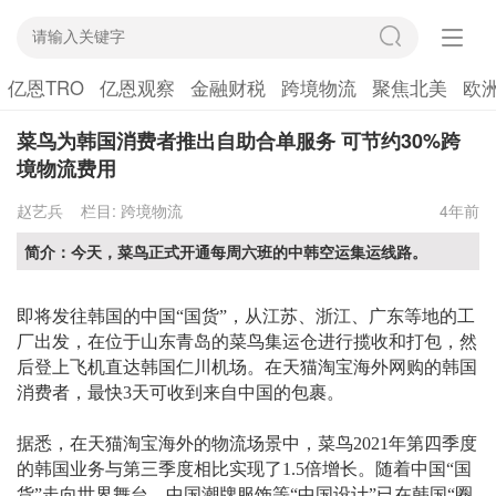
亿恩TRO
亿恩观察
金融财税
跨境物流
聚焦北美
欧
菜鸟为韩国消费者推出自助合单服务 可节约30%跨
境物流费用
赵艺兵
栏目:
跨境物流
4年前
简介：今天，菜鸟正式开通每周六班的中韩空运集运线路。
即将发往韩国的中国
“国货”，从江苏、浙江、广东等地的工
厂出发，在位于山东青岛的菜鸟集运仓进行揽收和打包，然
后登上飞机直达韩国仁川机场。在天猫淘宝海外网购的韩国
消费者，最快3天可收到来自中国的包裹。
据悉，在天猫淘宝海外的物流场景中，菜鸟
2
021
年第四季度
的韩国业务与第三季度相比实现了
1
.5
倍增长。随着中国
“国
货”走向世界舞台，中国潮牌服饰等“中国设计”已在韩国“圈